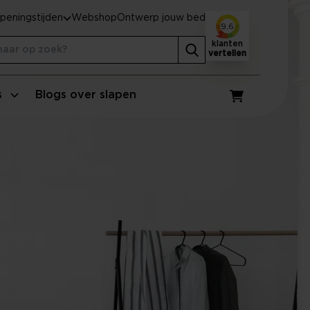
peningstijden
Webshop
Ontwerp jouw bed
9,6
klanten
vertellen
s
Blogs over slapen
Winkelwagen