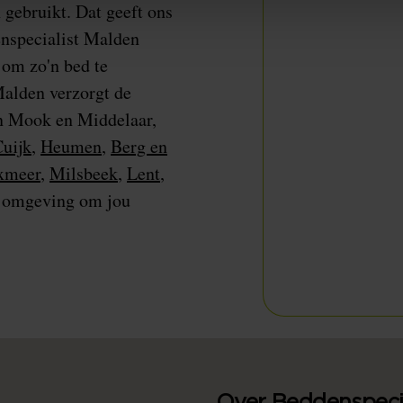
 gebruikt. Dat geeft ons
enspecialist Malden
 om zo'n bed te
alden verzorgt de
in Mook en Middelaar,
uijk
,
Heumen
,
Berg en
xmeer
,
Milsbeek
,
Lent
,
 omgeving om jou