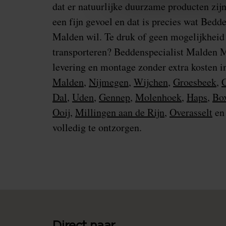
dat er natuurlijke duurzame producten zijn
een fijn gevoel en dat is precies wat Bedd
Malden wil. Te druk of geen mogelijkheid
transporteren? Beddenspecialist Malden M
levering en montage zonder extra kosten 
Malden
,
Nijmegen
,
Wijchen
,
Groesbeek
,
C
Dal
,
Uden
,
Gennep
,
Molenhoek
,
Haps
,
Bo
Ooij
,
Millingen aan de Rijn
,
Overasselt
en
volledig te ontzorgen.