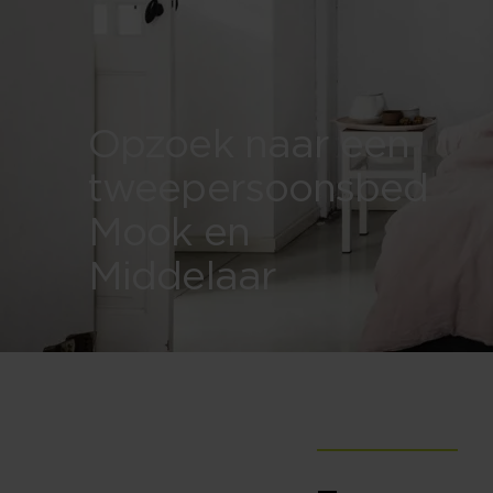
Opzoek naar een
tweepersoonsbed
Mook en
Middelaar