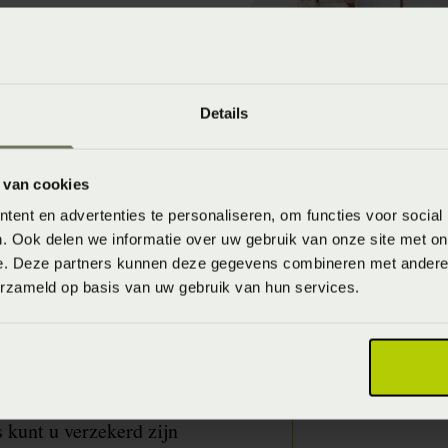
g!
f rugklachten dan biedt
twikkelt met de meest
Details
h sinds 1986 bezig met
 boxsprings en
 van cookies
ing en nachtrust voor
ent en advertenties te personaliseren, om functies voor social
 in de dag kan slapen.
. Ook delen we informatie over uw gebruik van onze site met on
e. Deze partners kunnen deze gegevens combineren met andere i
erzameld op basis van uw gebruik van hun services.
kunt u verzekerd zijn