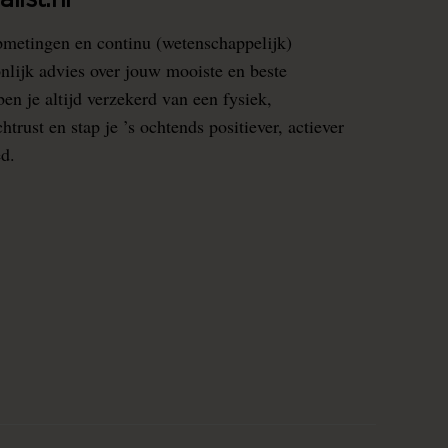
list.nl
pmetingen en continu (wetenschappelijk)
nlijk advies over jouw mooiste en beste
en je altijd verzekerd van een fysiek,
rust en stap je ’s ochtends positiever, actiever
ed.