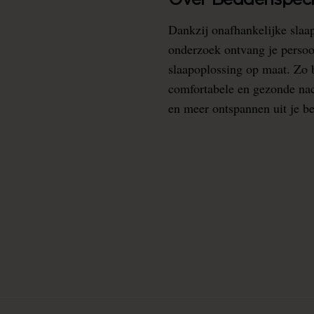
Over Beddenspecia
Dankzij onafhankelijke slaa
onderzoek ontvang je persoo
slaapoplossing op maat. Zo b
comfortabele en gezonde nacht
en meer ontspannen uit je b