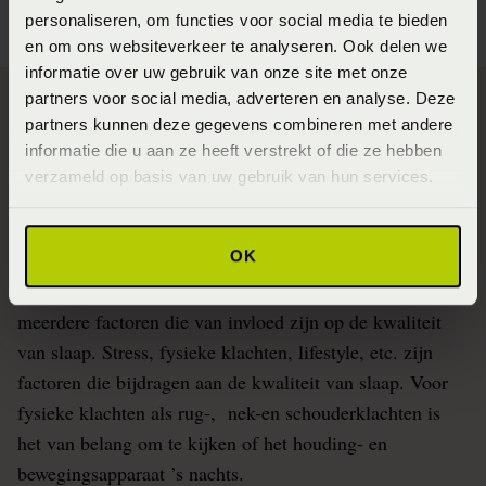
personaliseren, om functies voor social media te bieden
en om ons websiteverkeer te analyseren. Ook delen we
informatie over uw gebruik van onze site met onze
partners voor social media, adverteren en analyse. Deze
partners kunnen deze gegevens combineren met andere
informatie die u aan ze heeft verstrekt of die ze hebben
SlaapFysio Hidde Hulshof over
verzameld op basis van uw gebruik van hun services.
slaapkwaliteit
OK
De slaapkwaliteit is belangrijk voor het mentaal en
fysieke herstel van mensen. Naast een infectie zijn er
meerdere factoren die van invloed zijn op de kwaliteit
van slaap. Stress, fysieke klachten, lifestyle, etc. zijn
factoren die bijdragen aan de kwaliteit van slaap. Voor
fysieke klachten als rug-, nek-en schouderklachten is
het van belang om te kijken of het houding- en
bewegingsapparaat ’s nachts.