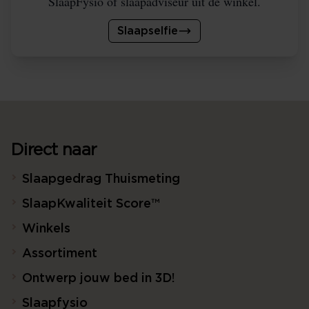
SlaapFysio of slaapadviseur uit de winkel.
Slaapselfie
Direct naar
Slaapgedrag Thuismeting
SlaapKwaliteit Score™
Winkels
Assortiment
Ontwerp jouw bed in 3D!
Slaapfysio