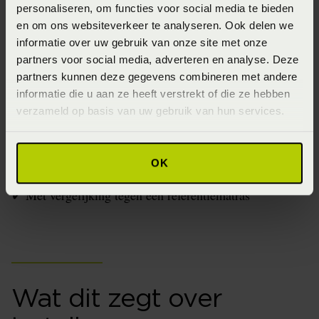
Drukverdeling
personaliseren, om functies voor social media te bieden
en om ons websiteverkeer te analyseren. Ook delen we
Materiaaleigenschappen
informatie over uw gebruik van onze site met onze
Duurzaamheid
partners voor social media, adverteren en analyse. Deze
partners kunnen deze gegevens combineren met andere
Maar dit onderzoek testte:
informatie die u aan ze heeft verstrekt of die ze hebben
verzameld op basis van uw gebruik van hun services.
✔ Echte mensen met klachten
✔ In hun eigen thuissituatie
✔ Met objectieve sensormeting
OK
✔ Met statistische toetsing
✔ Met vergelijking tegen een referentiematras
Wat dit zegt over