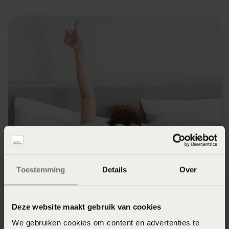
Waarom dit onderzoek
Toestemming
Details
Over
uniek is in Nederland
Deze website maakt gebruik van cookies
Veel matrassen worden getest op:
We gebruiken cookies om content en advertenties te