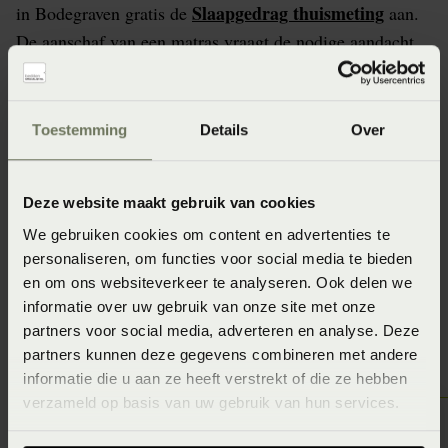
Slaapgedrag thuismeting
in Bodegraven gratis de
aan.
De aanschaf van een matras vraagt de nodige aandacht
en dat is meer dan terecht. Een matras is heel
persoonsgebonden. Beddenspecialist Kalkman
Bodegraven staat daarom voor je klaar om er samen met
Toestemming
Details
Over
jou achter te komen welk matras het beste bij jou past.
Geen idee? Doe nu de gratis slaapanalyse bij
Deze website maakt gebruik van cookies
Beddenspecialist Kalkman Bodegraven?
We gebruiken cookies om content en advertenties te
personaliseren, om functies voor social media te bieden
en om ons websiteverkeer te analyseren. Ook delen we
informatie over uw gebruik van onze site met onze
Vraag de Slaapgedrag Thuismeting aan
partners voor social media, adverteren en analyse. Deze
partners kunnen deze gegevens combineren met andere
informatie die u aan ze heeft verstrekt of die ze hebben
verzameld op basis van uw gebruik van hun services.