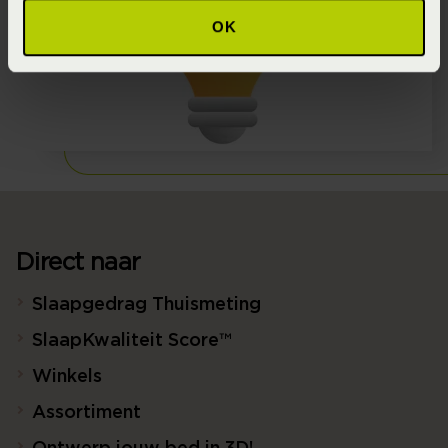
OK
Direct naar
Slaapgedrag Thuismeting
SlaapKwaliteit Score™
Winkels
Assortiment