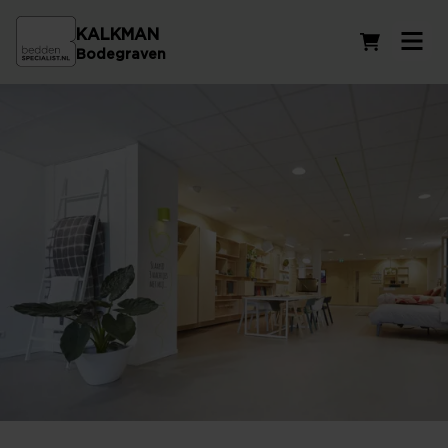
KALKMAN
Winkelwag
Bodegraven
Beddenzaak in Nieuwkoop