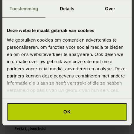
Artikelnummer
Toestemming
Details
Over
Tijk - kwaliteit/naam
Deze website maakt gebruik van cookies
Stretch tijk (Grijze SLP Home stretchtijk van polyester en
We gebruiken cookies om content en advertenties te
elastaan met aan drie zijden een rits)
personaliseren, om functies voor social media te bieden
Stevigheid
en om ons websiteverkeer te analyseren. Ook delen we
informatie over uw gebruik van onze site met onze
Normaal (Medium)
partners voor social media, adverteren en analyse. Deze
Specifiek materiaal tijk
partners kunnen deze gegevens combineren met andere
informatie die u aan ze heeft verstrekt of die ze hebben
Grijze SLP Home stretchtijk van polyester en elastaan met aan
drie zijden een rits
verzameld op basis van uw gebruik van hun services.
Wasinstructie
De grijze SLP stretchtijk is afritsbaar en wasbaar op 40
OK
graden
Verkrijgbaarheid