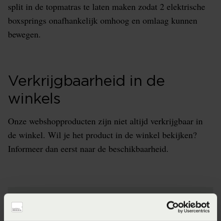
split in de topmatras te laten maken zodat 2 elektrische
boxsprings onafhankelijk omhoog en omlaag kunnen
bewegen.
Verkrijgbaarheid in de
winkels
Onze webshopproducten zijn niet altijd verkrijgbaar in
de winkel. Wil je het product in de winkel bekijken?
Informeer dan eerst naar de beschikbaarheid.
Specificaties