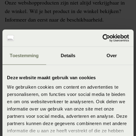
Onze webshopproducten zijn niet altijd verkrijgbaar in
de winkel. Wil je het product in de winkel bekijken?
Informeer dan eerst naar de beschikbaarheid.
Specificaties
Toestemming
Details
Over
Artikelnummer
Deze website maakt gebruik van cookies
8715944872737
We gebruiken cookies om content en advertenties te
Afmeting
personaliseren, om functies voor social media te bieden
en om ons websiteverkeer te analyseren. Ook delen we
40x90 (40 x 90 cm)
informatie over uw gebruik van onze site met onze
Seizoen
partners voor social media, adverteren en analyse. Deze
partners kunnen deze gegevens combineren met andere
FW2024
informatie die u aan ze heeft verstrekt of die ze hebben