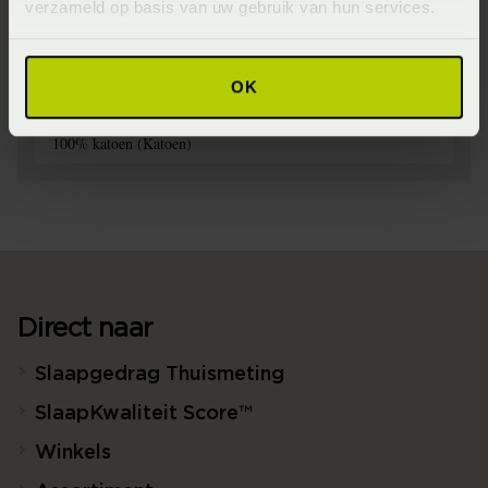
Wasinstructie
verzameld op basis van uw gebruik van hun services.
Maximaal 40 graden voorzichtig (Voorzichtig en maximaal
40 graden wassen)
OK
Materiaal
100% katoen (Katoen)
Direct naar
Slaapgedrag Thuismeting
SlaapKwaliteit Score™
Winkels