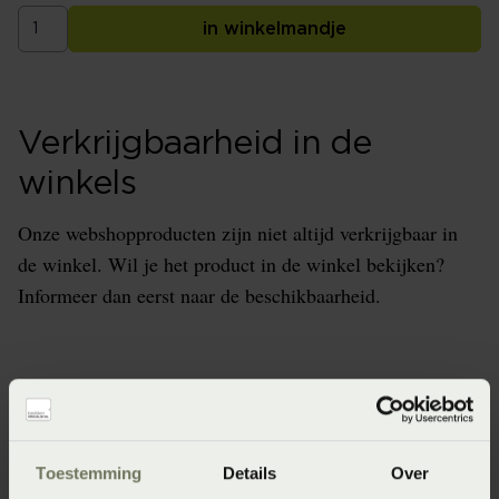
in winkelmandje
Verkrijgbaarheid in de
winkels
Onze webshopproducten zijn niet altijd verkrijgbaar in
de winkel. Wil je het product in de winkel bekijken?
Informeer dan eerst naar de beschikbaarheid.
Specificaties
Toestemming
Details
Over
Artikelnummer