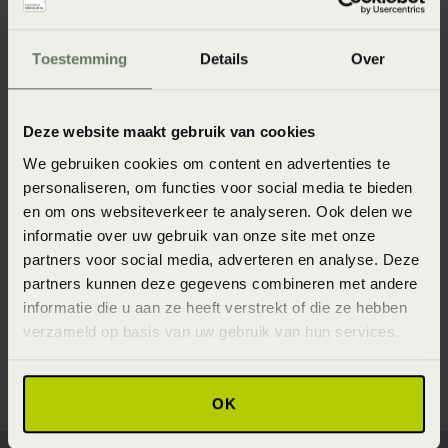
Stevig
Afmeting
Toestemming
Details
Over
50 x 70 cm
Specifiek materiaal
Deze website maakt gebruik van cookies
15% ganzendons en ganzenveren
We gebruiken cookies om content en advertenties te
Wasinstructie
personaliseren, om functies voor social media te bieden
en om ons websiteverkeer te analyseren. Ook delen we
Bij voorkeur vakkundig laten reinigen
informatie over uw gebruik van onze site met onze
Verkrijgbaarheid
partners voor social media, adverteren en analyse. Deze
partners kunnen deze gegevens combineren met andere
Onze webshopproducten zijn niet altijd verkrijgbaar in de
informatie die u aan ze heeft verstrekt of die ze hebben
winkel. Wil je het product in de winkel bekijken? Informeer
dan eerst naar de beschikbaarheid.
verzameld op basis van uw gebruik van hun services.
OK