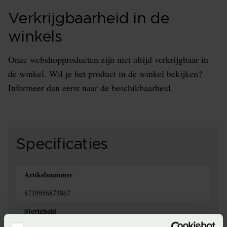
Verkrijgbaarheid in de
winkels
Onze webshopproducten zijn niet altijd verkrijgbaar in
de winkel. Wil je het product in de winkel bekijken?
Informeer dan eerst naar de beschikbaarheid.
Specificaties
Artikelnummer
8719956873867
Stevigheid