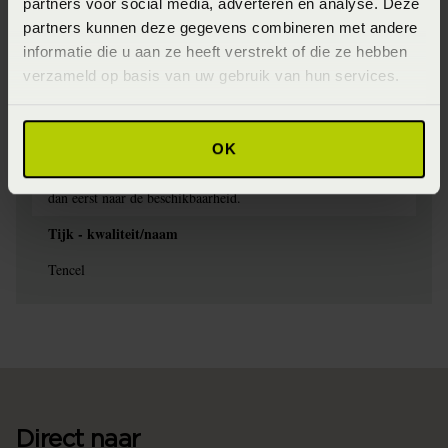
partners voor social media, adverteren en analyse. Deze
100% Latex
partners kunnen deze gegevens combineren met andere
Specifiek materiaal tijk
informatie die u aan ze heeft verstrekt of die ze hebben
verzameld op basis van uw gebruik van hun services.
Tencel ®
Verkrijgbaarheid
OK
Onze webshopproducten zijn niet altijd verkrijgbaar in de
winkel. Wil je het product in de winkel bekijken? Informeer
dan eerst naar de beschikbaarheid.
Tijk - kwaliteit/naam
Tencel
Direct naar