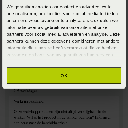
We gebruiken cookies om content en advertenties te
Jersey
personaliseren, om functies voor social media te bieden
Specifiek materiaal
en om ons websiteverkeer te analyseren. Ook delen we
informatie over uw gebruik van onze site met onze
97% Katoen, 3% elestan
partners voor social media, adverteren en analyse. Deze
Afwerking
partners kunnen deze gegevens combineren met andere
informatie die u aan ze heeft verstrekt of die ze hebben
Elastiek rondom
verzameld op basis van uw gebruik van hun services.
Wasinstructie
Wasbaar op 60 graden
OK
Levertijd
2-5 werkdagen
Verkrijgbaarheid
Onze webshopproducten zijn niet altijd verkrijgbaar in de
winkel. Wil je het product in de winkel bekijken? Informeer
dan eerst naar de beschikbaarheid.