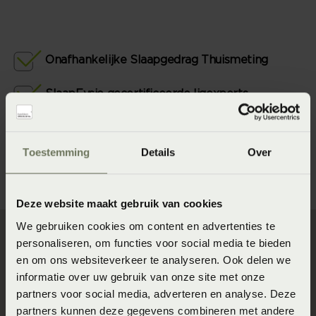
Onafhankelijke Slaapgedrag Thuismeting
SlaapFysio gecertificeerde ligexperts
Wetenschappelijk ondersteunde
adviesmethode
Toestemming
Details
Over
Geruststellende omruil- en instelgarantie
Deze website maakt gebruik van cookies
We gebruiken cookies om content en advertenties te
personaliseren, om functies voor social media te bieden
Direct naar
en om ons websiteverkeer te analyseren. Ook delen we
informatie over uw gebruik van onze site met onze
Slaapgedrag Thuismeting
partners voor social media, adverteren en analyse. Deze
partners kunnen deze gegevens combineren met andere
SlaapKwaliteit Score™