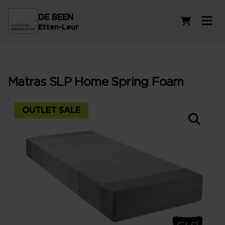
DE BEEN
Winkelwag
Etten-Leur
Matras SLP Home Spring Foam
OUTLET SALE