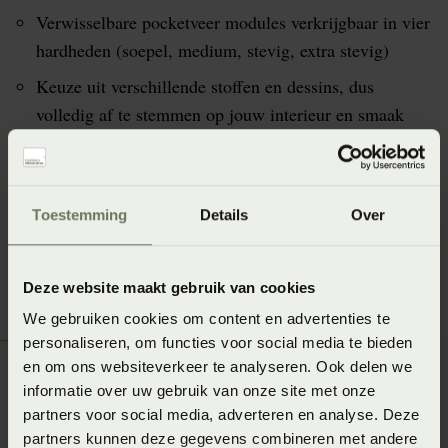
Verwisselbare pocketveer modules verkrijgbaar in vier
hardheden (soepel, medium, stevig, extra stevig)
Keuze uit verschillende stoffen en dessins, dus
volledig af te stemmen op jouw interieur en smaak
De instelbare boxspring is ook achteraf in te stellen
(bijvoorbeeld wegens zwangerschap). Zo ben je
verzekerd van een goed én passend product.
Toestemming
Details
Over
Leverbaar tot een lengte van maar liefst 2.40 meter
Deze website maakt gebruik van cookies
We gebruiken cookies om content en advertenties te
personaliseren, om functies voor social media te bieden
en om ons websiteverkeer te analyseren. Ook delen we
informatie over uw gebruik van onze site met onze
partners voor social media, adverteren en analyse. Deze
partners kunnen deze gegevens combineren met andere