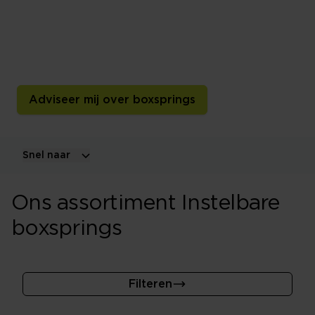
Een instelbare boxspring stem je per lichaamszone af
op jouw lichaam en comfortvoorkeur. Ontdek de
mogelijkheden voor persoonlijk instelbare
ondersteuning.
Adviseer mij over boxsprings
Snel naar
Ons assortiment Instelbare
boxsprings
Filteren