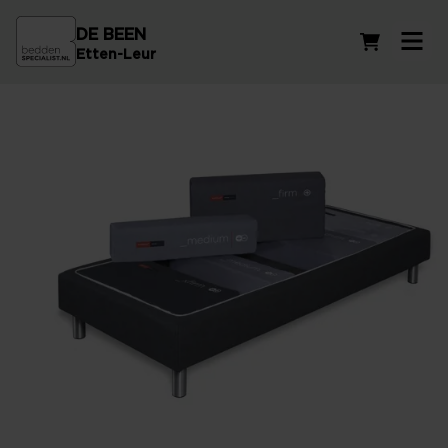
DE BEEN
Winkelwag
Etten-Leur
Instelbare boxsprings