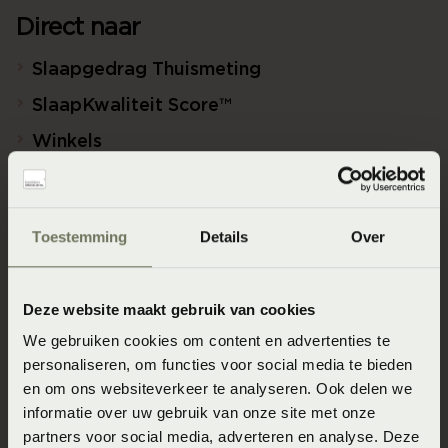
Direct naar
Slaapgedrag Thuismeting
SlaapKwaliteit Score™
Winkels
Assortiment
Ontwerp jouw bed in 3D!
Toestemming
Details
Over
Slaapfysio
Blogs over slapen
Deze website maakt gebruik van cookies
Beddenspecialist Business
We gebruiken cookies om content en advertenties te
Duurzaam Ondernemen
personaliseren, om functies voor social media te bieden
en om ons websiteverkeer te analyseren. Ook delen we
Veelgestelde vragen
informatie over uw gebruik van onze site met onze
partners voor social media, adverteren en analyse. Deze