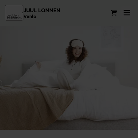
JUUL LOMMEN
Winkelwag
Venlo
De beste dekbedden