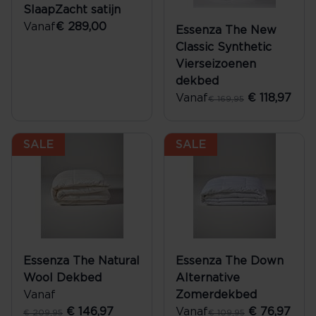
SlaapZacht satijn
Vanaf
€ 289,00
Essenza The New
Classic Synthetic
Vierseizoenen
dekbed
Vanaf
€ 118,97
€ 169,95
SALE
SALE
Essenza The Natural
Essenza The Down
Wool Dekbed
Alternative
Vanaf
Zomerdekbed
€ 146,97
Vanaf
€ 76,97
€ 209,95
€ 109,95