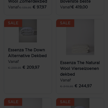
Wool Zomerdekbed
Bovenste beste
Vanaf
€ 97,97
Vanaf
€ 419,00
€ 139,95
SALE
SALE
Essenza The Down
Alternative Dekbed
Vanaf
Essenza The Natural
€ 209,97
€ 299,95
Wool Vierseizoenen
dekbed
Vanaf
€ 244,97
€ 349,95
SALE
SALE