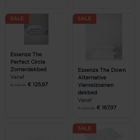
SALE
SALE
Essenza The
Perfect Circle
Zomerdekbed
Essenza The Down
Vanaf
Alternative
€ 125,97
Vierseizoenen
€ 179,95
dekbed
Vanaf
€ 167,97
€ 239,95
SALE