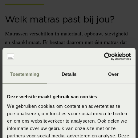
Welk matras past bij jou?
Matrassen verschillen in materiaal, opbouw, stevigheid
en slaapklimaat. Er bestaat daarom niet één matras dat
voor iedereen het beste is. Ook de combinatie met de
bedbodem en het hoofdkussen beïnvloedt het
uiteindelijke liggevoel.
Toestemming
Details
Over
Onze ligexperts helpen je de verschillende
mogelijkheden te vergelijken en een beter onderbouwde
keuze te maken.
Deze website maakt gebruik van cookies
We gebruiken cookies om content en advertenties te
personaliseren, om functies voor social media te bieden
Adviseer mij
en om ons websiteverkeer te analyseren. Ook delen we
informatie over uw gebruik van onze site met onze
partners voor social media, adverteren en analyse. Deze