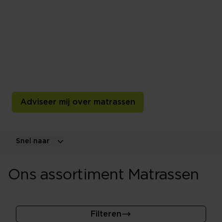
jou
De keuze in matrassen is tegenwoordig enorm en
daarom vergt de aanschaf hiervan ook gedegen
vooronderzoek. Door de verschillende materialen en
hardheden lijkt de keuze oneindig. Daarom is goed
advies belangrijk. Maak een afspraak!
Adviseer mij over matrassen
Snel naar
Ons assortiment Matrassen
Filteren