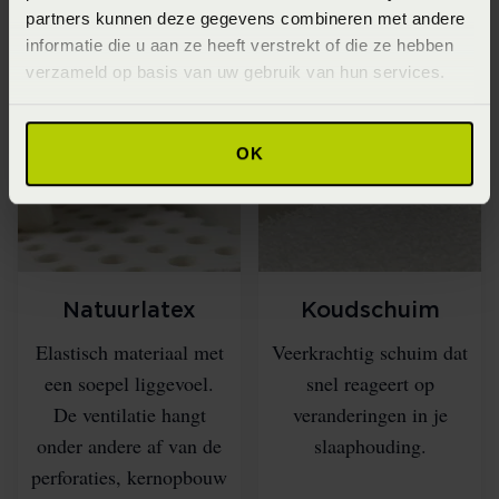
partners kunnen deze gegevens combineren met andere
informatie die u aan ze heeft verstrekt of die ze hebben
Verschillende typen
verzameld op basis van uw gebruik van hun services.
matrassen
OK
Natuurlatex
Koudschuim
Elastisch materiaal met
Veerkrachtig schuim dat
een soepel liggevoel.
snel reageert op
De ventilatie hangt
veranderingen in je
onder andere af van de
slaaphouding.
perforaties, kernopbouw