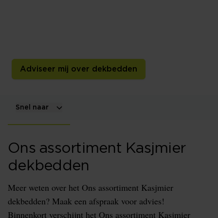
Een kasjmier dekbed voelt licht, zacht en behaaglijk
aan. Vergelijk de samenstelling, het vulgewicht, de
warmteklasse en de tijk en kies een uitvoering die past
bij jouw warmtebeleving en slaapkamer.
Adviseer mij over dekbedden
Snel naar
Ons assortiment Kasjmier
dekbedden
Meer weten over het Ons assortiment Kasjmier
dekbedden? Maak een afspraak voor advies!
Binnenkort verschijnt het Ons assortiment Kasjmier