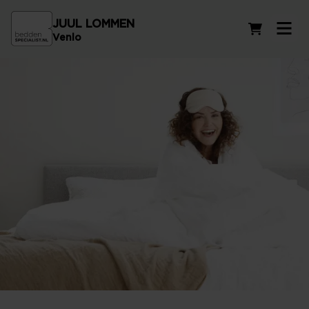
JUUL LOMMEN
Winkelwag
Venlo
Kasjmier dekbedden