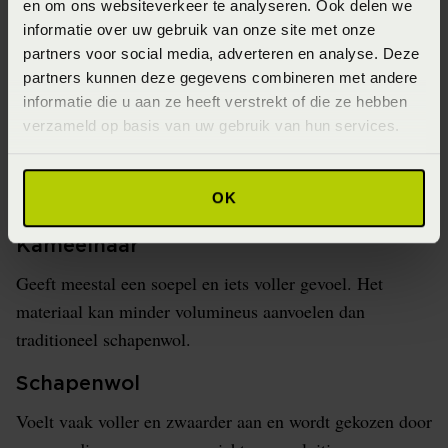
en om ons websiteverkeer te analyseren. Ook delen we
Kasjmier, kameelhaar, wol,
informatie over uw gebruik van onze site met onze
dons of synthetisch?
partners voor social media, adverteren en analyse. Deze
partners kunnen deze gegevens combineren met andere
informatie die u aan ze heeft verstrekt of die ze hebben
Kasjmier
verzameld op basis van uw gebruik van hun services.
Voelt doorgaans zeer zacht, licht en soepel aan. Het is
een exclusieve vezel en wordt soms gemengd met andere
wolsoorten.
OK
Kameelhaar
Geeft meestal een soepel en iets voller gevoel. Het
materiaal kan minder volumineus aanvoelen dan
traditioneel schapenwol.
Schapenwol
Voelt vaak voller en zwaarder aan en wordt gekozen door