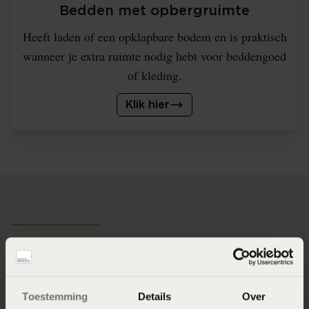
Bedden met opbergruimte
Heeft laden of een opklapbare bodem en is praktisch
wanneer je extra ruimte nodig hebt voor beddengoed
of kleding.
Klik hier
De 4 voordelen van een
ledikant.
Toestemming
Details
Over