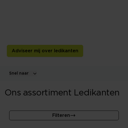
slaapkamerstijl
Een ledikant is het bedframe rondom de bedbodem en
het matras. Kies uit houten en gestoffeerde modellen,
bedden met opbergruimte en verschillende maten,
hoogtes en stijlen.
Adviseer mij over ledikanten
Snel naar
Ons assortiment Ledikanten
Filteren