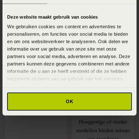
Voordeel 1: Geef
Voordeel 2: Een
Deze website maakt gebruik van cookies
snel je eigen stijl
ledikant is
We gebruiken cookies om content en advertenties te
met een ledikant
makkelijk schoon
personaliseren, om functies voor social media te bieden
te houden
Creëer snel je eigen stijl
en om ons websiteverkeer te analyseren. Ook delen we
informatie over uw gebruik van onze site met onze
met een ledikant. Er
Een ledikant is
partners voor social media, adverteren en analyse. Deze
zijn veel opties, zoals
eenvoudig schoon te
partners kunnen deze gegevens combineren met andere
superslanke modellen
houden, vooral met een
informatie die u aan ze heeft verstrekt of die ze hebben
met ruimte onder het
houten frame. Een
verzameld op basis van uw gebruik van hun services.
bed. Of juist robuuste
houten bedframe is
houten modellen met
eenvoudig met een
OK
een stoere poot eronder.
droge of licht vochtige
doek af te nemen.
Hoogpotige of slanke
modellen bieden ruimte
om eronder te