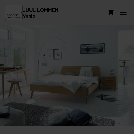
JUUL LOMMEN
Winkelwag
Venlo
Ledikanten voor iedere