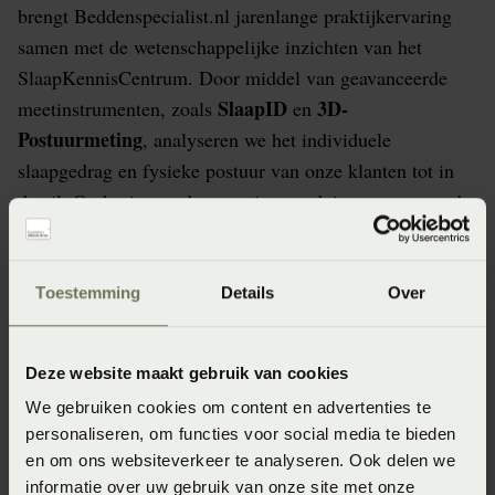
brengt Beddenspecialist.nl jarenlange praktijkervaring
samen met de wetenschappelijke inzichten van het
SlaapKennisCentrum. Door middel van geavanceerde
SlaapID
3D-
meetinstrumenten, zoals
en
Postuurmeting
, analyseren we het individuele
slaapgedrag en fysieke postuur van onze klanten tot in
detail. Op basis van deze metingen adviseren we over de
optimale ondersteuning voor het lichaam — volledig
afgestemd op persoonlijke voorkeur, lichaamsbouw en
slaapgedrag.
Toestemming
Details
Over
Beter advies dankzij training,
Deze website maakt gebruik van cookies
(wetenschappelijk) onderzoek, data
We gebruiken cookies om content en advertenties te
en inzichten
personaliseren, om functies voor social media te bieden
en om ons websiteverkeer te analyseren. Ook delen we
Als partner van het SlaapKennisCentrum en dankzij
informatie over uw gebruik van onze site met onze