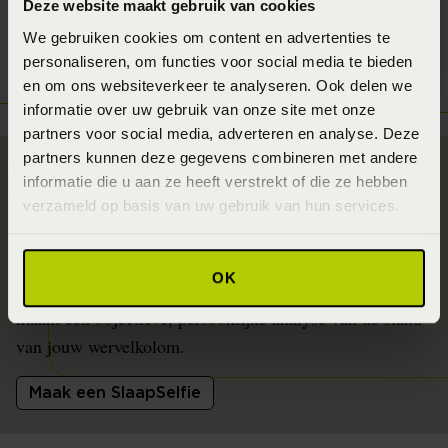
Deze website maakt gebruik van cookies
We gebruiken cookies om content en advertenties te
personaliseren, om functies voor social media te bieden
en om ons websiteverkeer te analyseren. Ook delen we
informatie over uw gebruik van onze site met onze
partners voor social media, adverteren en analyse. Deze
partners kunnen deze gegevens combineren met andere
informatie die u aan ze heeft verstrekt of die ze hebben
verzameld op basis van uw gebruik van hun services.
Zo maak je een slaapselfie
Twijfel je of je huidige matras nog voldoet? Maak dan
OK
gebruik van onze SlaapSelfie. Slaapfysio Hidde Hulshof
maakt een objectieve, persoonlijke analyse van de stand
van jouw wervelkolom.
Maak een SlaapSelfie