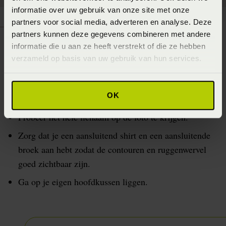
informatie over uw gebruik van onze site met onze
partners voor social media, adverteren en analyse. Deze
partners kunnen deze gegevens combineren met andere
Tips voor het maken van een goede
informatie die u aan ze heeft verstrekt of die ze hebben
verzameld op basis van uw gebruik van hun services.
foto:
Maak de foto van ongeveer 1 meter afstand, zodat de
OK
matras horizontaal zichtbaar is.
Probeer het hele lichaam op de foto te krijgen.
Zorg dat je een aansluitend shirt en een aansluitende
broek aan hebt zodat de contouren en ruggenwervel
goed zichtbaar zijn.
Ga op je eigen hoofdkussen liggen.