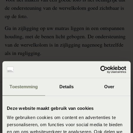
de ondersteuning van de wervelkolom goed zichtbaar is
op de foto.
Ga in zijligging op uw matras liggen in een ontspannen
houding, met de benen licht gebogen. De ondersteuning
van de wervelkolom is in zijligging nagenoeg hetzelfde
als in rugligging.
Toestemming
Details
Over
Deze website maakt gebruik van cookies
We gebruiken cookies om content en advertenties te
personaliseren, om functies voor social media te bieden
en om ons websiteverkeer te analyseren. Ook delen we