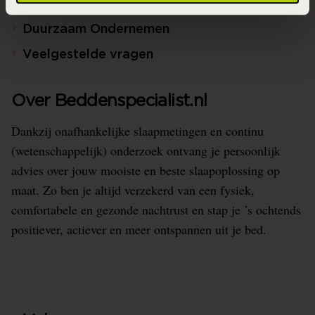
Beddenspecialist Business
Duurzaam Ondernemen
Veelgestelde vragen
Over Beddenspecialist.nl
Dankzij onafhankelijke slaapmetingen en continu
(wetenschappelijk) onderzoek ontvang je persoonlijk
advies over jouw mooiste en beste slaapoplossing op
maat. Zo ben je altijd verzekerd van een fysiek,
comfortabele en gezonde nachtrust en stap je ’s ochtends
positiever, actiever en meer ontspannen uit je bed.