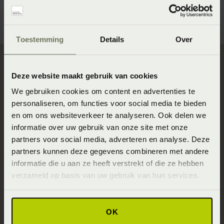
profiel.
Toestemming
Details
Over
Deze website maakt gebruik van cookies
Direct naar
We gebruiken cookies om content en advertenties te
Slaapgedrag Thuismeting
personaliseren, om functies voor social media te bieden
en om ons websiteverkeer te analyseren. Ook delen we
SlaapKwaliteit Score™
informatie over uw gebruik van onze site met onze
Winkels
partners voor social media, adverteren en analyse. Deze
partners kunnen deze gegevens combineren met andere
Assortiment
informatie die u aan ze heeft verstrekt of die ze hebben
Ontwerp jouw bed in 3D!
verzameld op basis van uw gebruik van hun services.
Slaapfysio
Blogs over slapen
OK