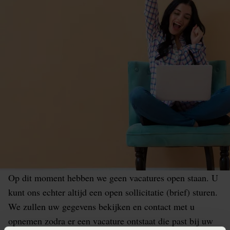
Op dit moment hebben we geen vacatures open staan. U
kunt ons echter altijd een open sollicitatie (brief) sturen.
We zullen uw gegevens bekijken en contact met u
opnemen zodra er een vacature ontstaat die past bij uw