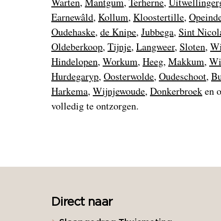
Warten
,
Mantgum
,
Terherne
,
Uitwellinger
Earnewâld
,
Kollum
,
Kloostertille
,
Opeind
Oudehaske
,
de Knipe
,
Jubbega
,
Sint Nicol
Oldeberkoop
,
Tijnje
,
Langweer
,
Sloten
,
W
Hindelopen
,
Workum
,
Heeg
,
Makkum
,
Wi
Hurdegaryp
,
Oosterwolde
,
Oudeschoot
,
Bu
Harkema
,
Wijnjewoude
,
Donkerbroek
en 
volledig te ontzorgen.
Direct naar