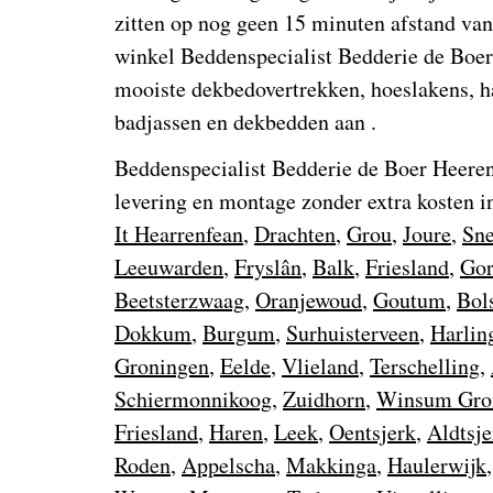
zitten op nog geen 15 minuten afstand va
winkel Beddenspecialist Bedderie de Boe
mooiste dekbedovertrekken, hoeslakens, 
badjassen en dekbedden aan .
Beddenspecialist Bedderie de Boer Heeren
levering en montage zonder extra kosten 
It Hearrenfean
,
Drachten
,
Grou
,
Joure
,
Sn
Leeuwarden
,
Fryslân
,
Balk
,
Friesland
,
Gor
Beetsterzwaag
,
Oranjewoud
,
Goutum
,
Bol
Dokkum
,
Burgum
,
Surhuisterveen
,
Harlin
Groningen
,
Eelde
,
Vlieland
,
Terschelling
,
Schiermonnikoog
,
Zuidhorn
,
Winsum Gro
Friesland
,
Haren
,
Leek
,
Oentsjerk
,
Aldtsje
Roden
,
Appelscha
,
Makkinga
,
Haulerwijk