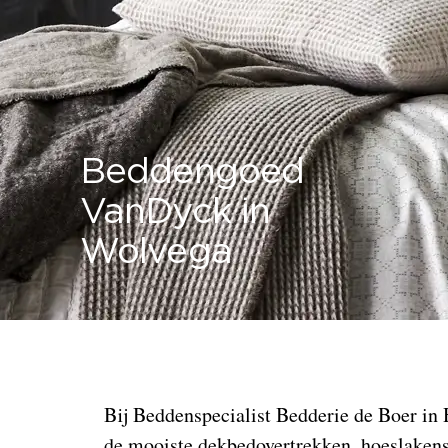
Beddengoed
VanDyck in
Wolvega
Bij Beddenspecialist Bedderie de Boer in 
de mooiste dekbedovertrekken, hoeslaken