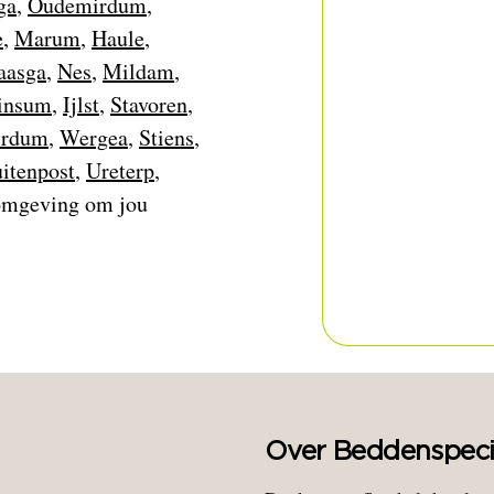
ga
,
Oudemirdum
,
e
,
Marum
,
Haule
,
aasga
,
Nes
,
Mildam
,
insum
,
Ijlst
,
Stavoren
,
rdum
,
Wergea
,
Stiens
,
itenpost
,
Ureterp
,
omgeving om jou
Over Beddenspecia