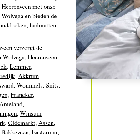
n Heerenveen met onze
r Wolvega en bieden de
handdoeken, badmatten,
veen verzorgt de
in Wolvega,
Heerenveen
,
eek
,
Lemmer
,
redijk
,
Akkrum
,
sward
,
Wommels
,
Snits
,
gen
,
Franeker
,
Ameland
,
ningen
,
Winsum
rk
,
Oldemarkt
,
Assen
,
,
Bakkeveen
,
Eastermar
,