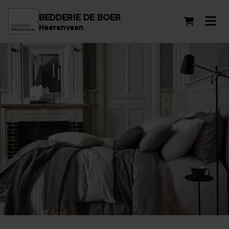
BEDDERIE DE BOER
Winkelwag
Heerenveen
Beddengoed VanDyck in