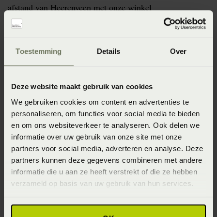
afstand van Heerenveen met onze winkel
Beddenspecialist Bedderie de Boer Stiens en bieden de
mooiste dekbedovertrekken, hoeslakens, handdoeken,
badmatten, badjassen en dekbedden aan .
Toestemming
Details
Over
Beddenspecialist Bedderie de Boer Heerenveen verzorgt
de levering en montage zonder extra kosten in Stiens,
Deze website maakt gebruik van cookies
Heerenveen
,
It Hearrenfean
,
Drachten
,
Grou
,
Joure
,
We gebruiken cookies om content en advertenties te
Sneek
,
Lemmer
,
Leeuwarden
,
Fryslân
,
Balk
,
Friesland
,
personaliseren, om functies voor social media te bieden
Gorredijk
,
Akkrum
,
Beetsterzwaag
,
Oranjewoud
,
en om ons websiteverkeer te analyseren. Ook delen we
Goutum
,
Bolsward
,
Wommels
,
Snits
,
Dokkum
,
Burgum
,
informatie over uw gebruik van onze site met onze
Surhuisterveen
,
Harlingen
,
Franeker
,
Groningen
,
Eelde
,
partners voor social media, adverteren en analyse. Deze
partners kunnen deze gegevens combineren met andere
Vlieland
,
Terschelling
,
Ameland
,
Schiermonnikoog
,
informatie die u aan ze heeft verstrekt of die ze hebben
Zuidhorn
,
Winsum Groningen
,
Winsum Friesland
,
verzameld op basis van uw gebruik van hun services.
Haren
,
Leek
,
Oentsjerk
,
Aldtsjerk
,
Oldemarkt
,
Assen
,
Roden
,
Appelscha
,
Makkinga
,
Haulerwijk
,
Bakkeveen
,
Eastermar
,
Warten
,
Mantgum
,
Terherne
,
Uitwellingerga
,