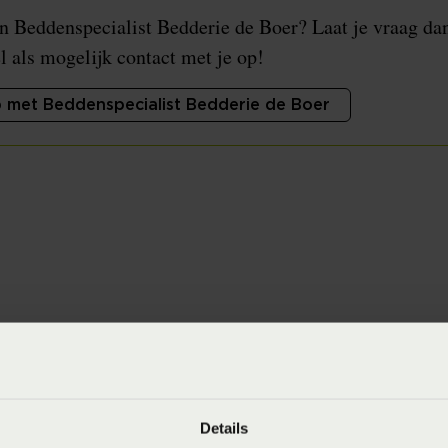
n Beddenspecialist Bedderie de Boer? Laat je vraag da
 als mogelijk contact met je op!
 met Beddenspecialist Bedderie de Boer
arden
en
Web
Details