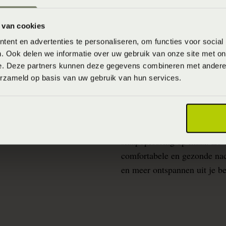
 van cookies
ent en advertenties te personaliseren, om functies voor social
. Ook delen we informatie over uw gebruik van onze site met on
e. Deze partners kunnen deze gegevens combineren met andere i
erzameld op basis van uw gebruik van hun services.
Over Beddenspecia
Dankzij onafhankelijke slaa
onderzoek ontvang je persoo
slaapoplossing op maat. Zo b
comfortabele en gezonde nacht
en meer ontspannen uit je b