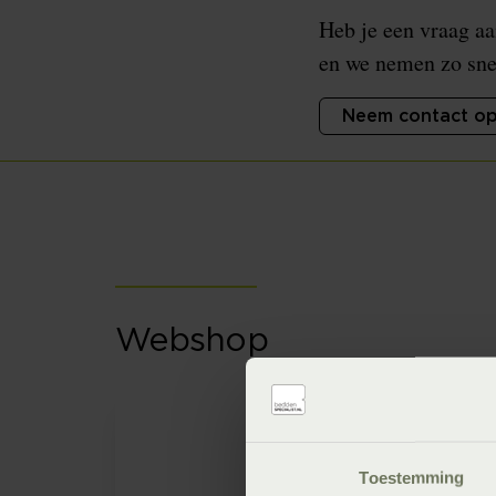
Heb je een vraag aa
en we nemen zo snel
Neem contact op
Webshop
Algemene voorwa
Webshop voorwaard
Toestemming