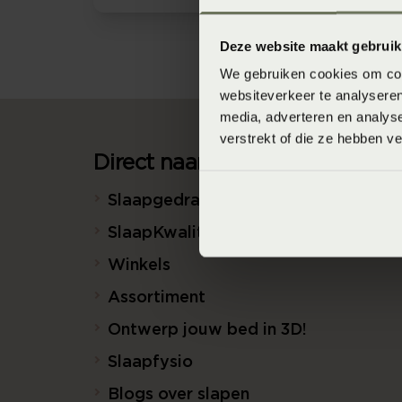
Deze website maakt gebruik
We gebruiken cookies om cont
websiteverkeer te analyseren
media, adverteren en analys
verstrekt of die ze hebben v
Direct naar
Slaapgedrag Thuismeting
SlaapKwaliteit Score™
Winkels
Assortiment
Ontwerp jouw bed in 3D!
Slaapfysio
Blogs over slapen