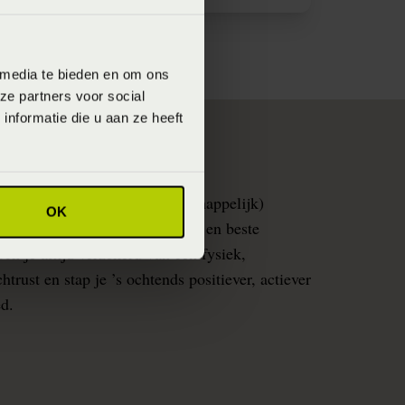
 media te bieden en om ons
ze partners voor social
nformatie die u aan ze heeft
list.nl
pmetingen en continu (wetenschappelijk)
OK
nlijk advies over jouw mooiste en beste
en je altijd verzekerd van een fysiek,
rust en stap je ’s ochtends positiever, actiever
ed.