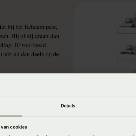
et bij het lichaam past,
n. Hij of zij draait dan
ding. Bijvoorbeeld
trekt en dan deels op de
cht de schouder, maar
rvelkolom. Van de regen
Details
 van cookies