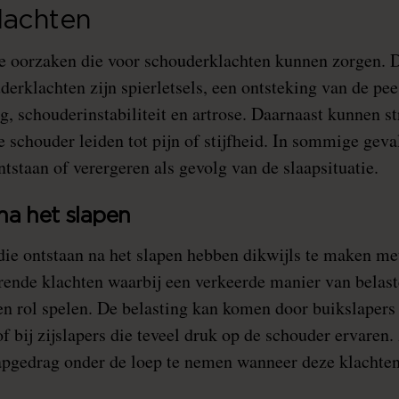
lachten
nde oorzaken die voor schouderklachten kunnen zorgen. 
rklachten zijn spierletsels, een ontsteking van de pee
g, schouderinstabiliteit en artrose. Daarnaast kunnen st
e schouder leiden tot pijn of stijfheid. In sommige gev
tstaan of verergeren als gevolg van de slaapsituatie.
na het slapen
ie ontstaan na het slapen hebben dikwijls te maken met
rende klachten waarbij een verkeerde manier van belas
een rol spelen. De belasting kan komen door buikslaper
f bij zijslapers die teveel druk op de schouder ervaren.
apgedrag onder de loep te nemen wanneer deze klachte