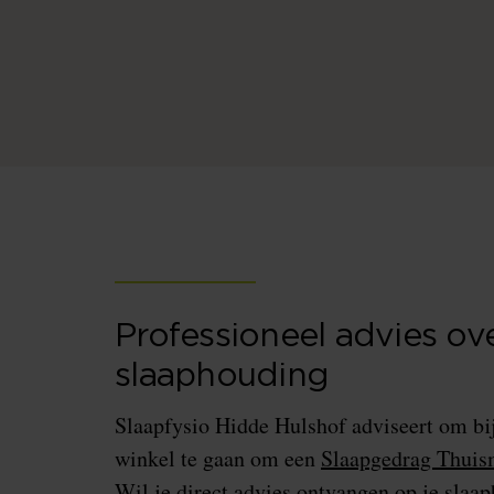
Professioneel advies ov
slaaphouding
Slaapfysio Hidde Hulshof adviseert om bij 
winkel te gaan om een
Slaapgedrag Thuis
Wil je direct advies ontvangen op je slaa