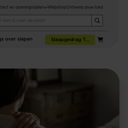
tact en openingstijden
Webshop
Ontwerp jouw bed
gs over slapen
Slaapgedrag Thuismeting
Winkelwagen