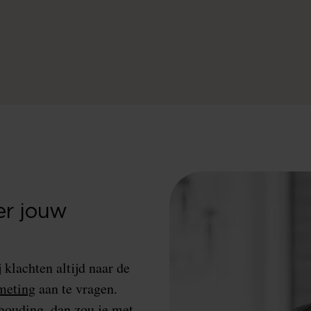
er jouw
klachten altijd naar de
meting
aan te vragen.
phouding, dan zou je met