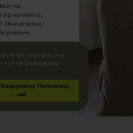
akker van
 erg vervelend is,
ord. Daarom helpen
dit probleem.
passende oplossing voor
n met de Slaapgedrag
 Slaapgedrag Thuismeting
aan