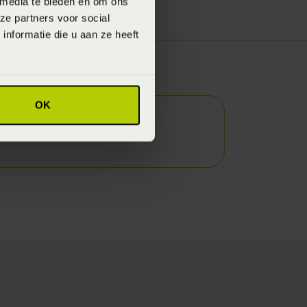
 media te bieden en om ons
ze partners voor social
nformatie die u aan ze heeft
erts!
OK