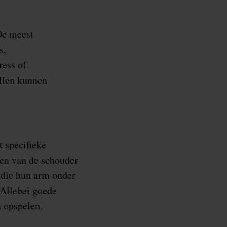
De meest
s,
ress of
allen kunnen
 specifieke
ten van de schouder
s die hun arm onder
 Allebei goede
n opspelen.