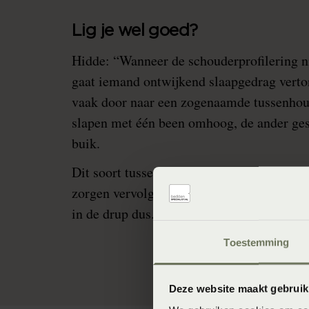
Lig je wel goed?
Hidde: “Wanneer de schouderprofilering ni
gaat iemand ontwijkend slaapgedrag vertone
vaak door naar een zogenaamde tussenhou
slapen met één been omhoog, de ander ges
buik.
Dit soort tussenhoudingen ontlasten welli
zorgen vervolgens voor spanning op de we
in de drup dus.”
Toestemming
Deze website maakt gebruik