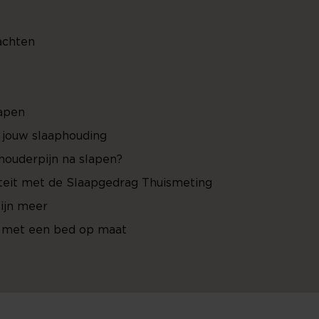
achten
lapen
r jouw slaaphouding
chouderpijn na slapen?
iteit met de Slaapgedrag Thuismeting
ijn meer
 met een bed op maat