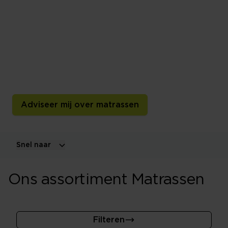
jou
De keuze in matrassen is tegenwoordig enorm en
daarom vergt de aanschaf hiervan ook gedegen
vooronderzoek. Door de verschillende materialen en
hardheden lijkt de keuze oneindig. Daarom is goed
advies belangrijk. Maak een afspraak!
Adviseer mij over matrassen
Snel naar
Ons assortiment Matrassen
Filteren