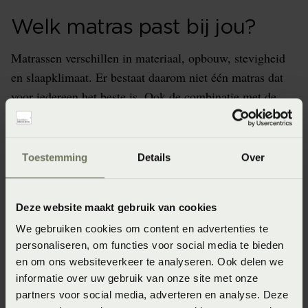
Welk matras past bij jou?
Matrassen verschillen in materiaal, opbouw, stevigheid
en slaapklimaat. Er bestaat daarom niet één matras dat
voor iedereen het beste is. Ook de combinatie met de
bedbodem en het hoofdkussen beïnvloedt het
uiteindelijke liggevoel.
Toestemming
Details
Over
Onze ligexperts helpen je de verschillende
mogelijkheden te vergelijken en een beter onderbouwde
keuze te maken.
Deze website maakt gebruik van cookies
We gebruiken cookies om content en advertenties te
Adviseer mij
personaliseren, om functies voor social media te bieden
en om ons websiteverkeer te analyseren. Ook delen we
informatie over uw gebruik van onze site met onze
partners voor social media, adverteren en analyse. Deze