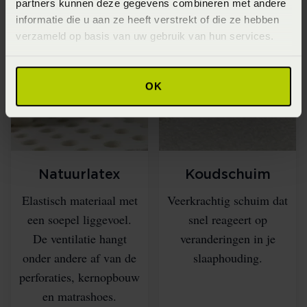
partners kunnen deze gegevens combineren met andere
informatie die u aan ze heeft verstrekt of die ze hebben
Verschillende typen
verzameld op basis van uw gebruik van hun services.
matrassen
OK
Natuurlatex
Koudschuim
Elastisch materiaal met
Veerkrachtig schuim dat
een soepel liggevoel.
snel reageert op
De ventilatie hangt
veranderingen in je
onder andere af van de
slaaphouding.
perforaties, kernopbouw
en matrashoes.