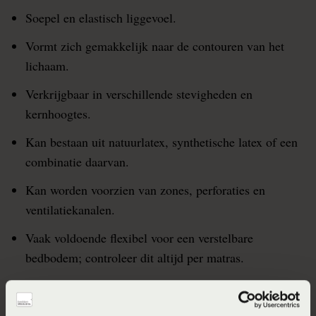
Soepel en elastisch liggevoel.
Vormt zich gemakkelijk naar de contouren van het
lichaam.
Verkrijgbaar in verschillende stevigheden en
kernhoogtes.
Kan bestaan uit natuurlatex, synthetische latex of een
combinatie daarvan.
Kan worden voorzien van zones, perforaties en
ventilatiekanalen.
Vaak voldoende flexibel voor een verstelbare
bedbodem; controleer dit altijd per matras.
Latexmatrassen zijn doorgaans relatief zwaar.