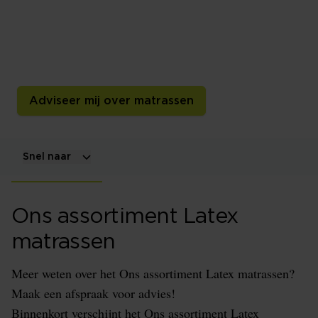
Een latexmatras heeft een kern van natuurlatex,
synthetische latex of een combinatie daarvan. De
samenstelling, dichtheid, perforaties en zone-indeling
bepalen samen het liggevoel en slaapklimaat.
Adviseer mij over matrassen
Snel naar
Ons assortiment Latex
matrassen
Meer weten over het Ons assortiment Latex matrassen?
Maak een afspraak voor advies!
Binnenkort verschijnt het Ons assortiment Latex