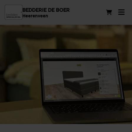
BEDDERIE DE BOER
Winkelwag
Heerenveen
Ontwerp je eigen bed!