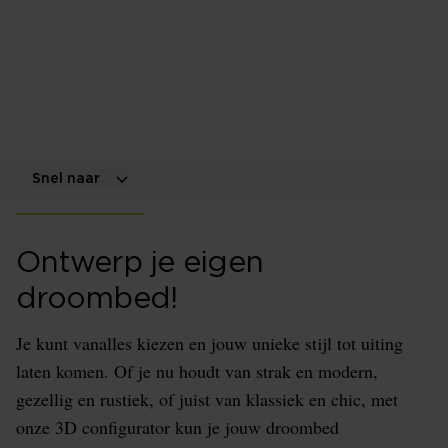
Droom je ook van een bed dat helemaal bij jouw
smaak past? Bij Beddenspecialist.nl kun je je eigen
droombed ontwerpen met behulp van onze
gloednieuwe 3D configurator.
Snel naar
Ontwerp je eigen
droombed!
Je kunt vanalles kiezen en jouw unieke stijl tot uiting
laten komen. Of je nu houdt van strak en modern,
gezellig en rustiek, of juist van klassiek en chic, met
onze 3D configurator kun je jouw droombed