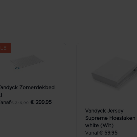
LE
andyck Zomerdekbed
l
anaf
€ 299,95
€ 349,00
Vandyck Jersey
Supreme Hoeslaken 
white (Wit)
Vanaf
€ 59,95