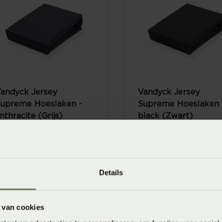
andyck Jersey
Vandyck Jersey
upreme Hoeslaken -
Supreme Hoeslaken 
nthracite (Grijs)
black (Zwart)
anaf
€ 59,95
Vanaf
€ 59,95
Details
 van cookies