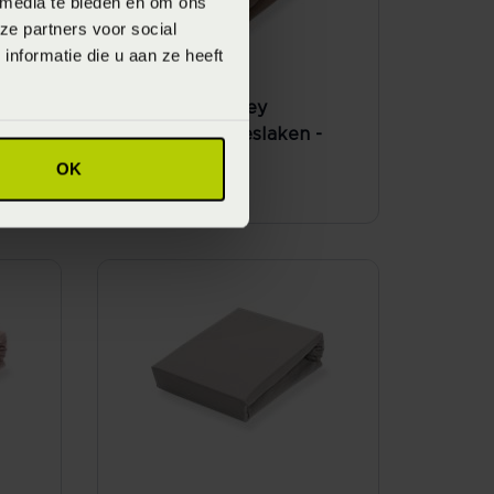
 media te bieden en om ons
ze partners voor social
nformatie die u aan ze heeft
Vandyck Jersey
-
Supreme Hoeslaken -
sand (Bruin)
OK
Vanaf
€ 59,95