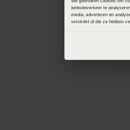
We gebruiken cookies om cont
websiteverkeer te analyseren
media, adverteren en analys
verstrekt of die ze hebben v
V
S
t
V