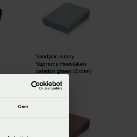
Vandyck Jersey
-
Supreme Hoeslaken -
celadon green (Groen)
Vanaf
€ 59,95
Over