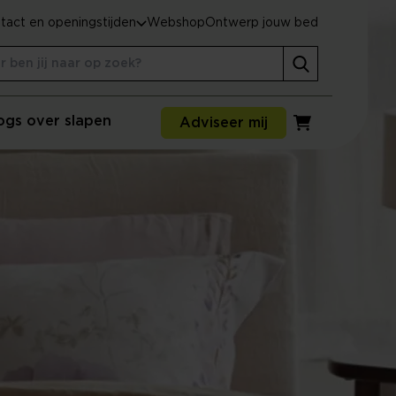
tact en openingstijden
Webshop
Ontwerp jouw bed
ogs over slapen
Adviseer mij
Winkelwagen