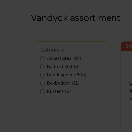
Vandyck assortiment
SA
Categorie
Accessoires (97)
Badtextiel (65)
Beddengoed (805)
Dekbedden (12)
V
X
Kussens (24)
V