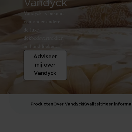
Vandyck
Vandyck is bekend
van onder andere
de luxe
dekbedovertrekken
en handdoeken.
Adviseer
mij over
Vandyck
Producten
Over Vandyck
Kwaliteit
Meer informa