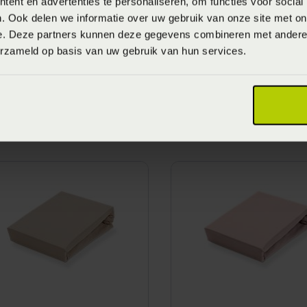
ent en advertenties te personaliseren, om functies voor social
. Ook delen we informatie over uw gebruik van onze site met on
e. Deze partners kunnen deze gegevens combineren met andere i
erzameld op basis van uw gebruik van hun services.
andyck Jersey
Vandyck Jersey
upreme Hoeslaken -
Supreme Hoeslaken 
aupe (Bruin)
blue (Blauw)
anaf
€ 59,95
Vanaf
€ 59,95