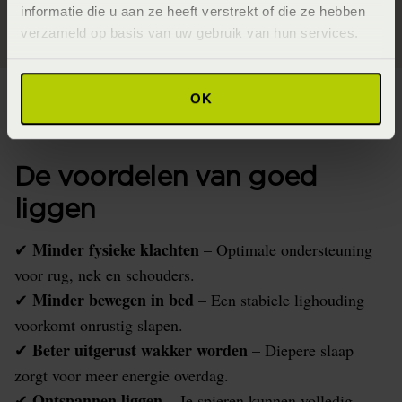
informatie die u aan ze heeft verstrekt of die ze hebben
verzameld op basis van uw gebruik van hun services.
OK
De voordelen van goed
liggen
Minder fysieke klachten
✔
– Optimale ondersteuning
voor rug, nek en schouders.
Minder bewegen in bed
✔
– Een stabiele lighouding
voorkomt onrustig slapen.
Beter uitgerust wakker worden
✔
– Diepere slaap
zorgt voor meer energie overdag.
Ontspannen liggen
✔
– Je spieren kunnen volledig