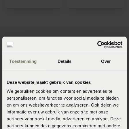
Hoe weet je of je nu al goed
Toestemming
Details
Over
ligt?
Deze website maakt gebruik van cookies
Als je wilt weten of je momenteel wel goed ligt maak
We gebruiken cookies om content en advertenties te
dan gebruik van onze SlaapSelfie service. Maak een foto
personaliseren, om functies voor social media te bieden
van jouw lighouding en krijg advies van onze
en om ons websiteverkeer te analyseren. Ook delen we
SlaapFysiotherapeut Hidde Hulshof over jouw
informatie over uw gebruik van onze site met onze
lighouding en tips hoe je deze zou kunnen verbeteren.
partners voor social media, adverteren en analyse. Deze
Lees hier meer over de SlaapSelfie.
partners kunnen deze gegevens combineren met andere