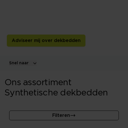
Een synthetisch dekbed is licht, praktisch en
gemakkelijk te onderhouden. Ontdek verschillende
vezelkwaliteiten, warmteklassen en uitvoeringen voor
ieder seizoen.
Adviseer mij over dekbedden
Snel naar
Ons assortiment
Synthetische dekbedden
Filteren