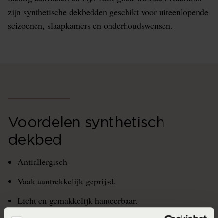
zijn synthetische dekbedden geschikt voor uiteenlopende
seizoenen, slaapkamers en onderhoudswensen.
Voordelen synthetisch
dekbed
Antiallergisch
Vaak aantrekkelijk geprijsd.
Licht en gemakkelijk hanteerbaar.