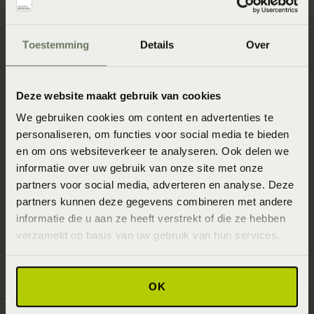
Thuis wasbaar.
Verkrijgbaar in verschillende warmteklassen.
Toestemming
Details
Over
Geschikt voor zomer, winter en alle seizoenen.
Ruime keuze in vezelkwaliteiten en vulgewichten.
Deze website maakt gebruik van cookies
Droogt doorgaans sneller dan veel natuurlijke
We gebruiken cookies om content en advertenties te
vullingen.
personaliseren, om functies voor social media te bieden
en om ons websiteverkeer te analyseren. Ook delen we
Een praktische keuze wanneer regelmatig wassen
informatie over uw gebruik van onze site met onze
belangrijk is.
partners voor social media, adverteren en analyse. Deze
partners kunnen deze gegevens combineren met andere
Verkrijgbaar in standaard-, extra lange en
informatie die u aan ze heeft verstrekt of die ze hebben
tweepersoonsmaten
verzameld op basis van uw gebruik van hun services.
OK