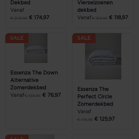
Dekbed
Vierseizoenen
Vanaf
dekbed
€ 174,97
Vanaf
€ 118,97
€ 249,95
€ 169,95
SALE
SALE
Essenza The Down
Alternative
Zomerdekbed
Essenza The
Vanaf
€ 76,97
€ 109,95
Perfect Circle
Zomerdekbed
Vanaf
€ 125,97
€ 179,95