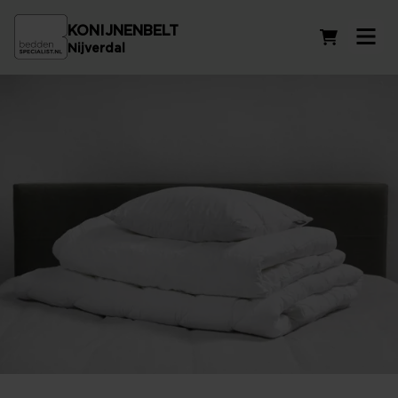
KONIJNENBELT
Winkelwag
Nijverdal
Synthetische dekbedden