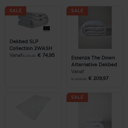
SALE
SALE
Dekbed SLP
Collection 2WASH
Vanaf
€ 74,95
€ 99,95
Essenza The Down
Alternative Dekbed
Vanaf
€ 209,97
€ 299,95
SALE