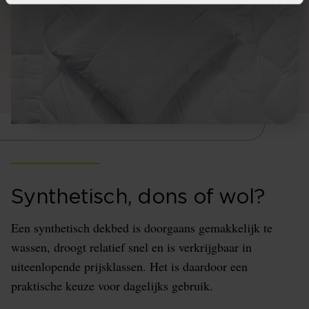
Synthetisch, dons of wol?
Een synthetisch dekbed is doorgaans gemakkelijk te
wassen, droogt relatief snel en is verkrijgbaar in
uiteenlopende prijsklassen. Het is daardoor een
praktische keuze voor dagelijks gebruik.