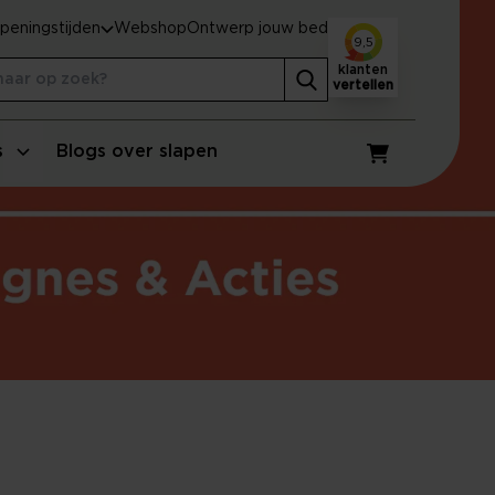
peningstijden
Webshop
Ontwerp jouw bed
9,5
klanten
vertellen
s
Blogs over slapen
Winkelwagen