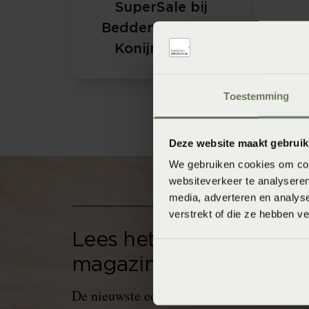
SuperSale bij
Beddenspecialist
Konijnenbelt!
Toestemming
Deze website maakt gebruik
We gebruiken cookies om cont
websiteverkeer te analyseren
media, adverteren en analys
verstrekt of die ze hebben v
Lees het nieuwe gratis
magazine
De nieuwste editie van ons magazine is er!