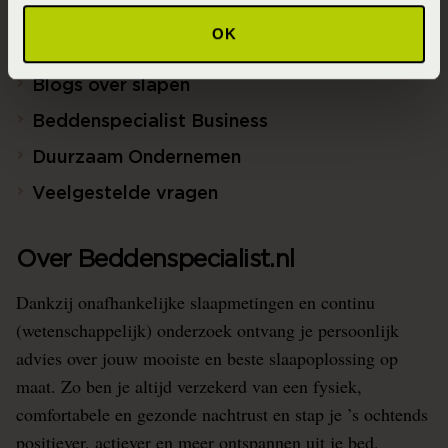
Ontwerp jouw bed in 3D!
OK
Slaapfysio
Blogs over slapen
Beddenspecialist Business
Duurzaam Ondernemen
Veelgestelde vragen
Over Beddenspecialist.nl
Dankzij onafhankelijke slaapmetingen en continu
(wetenschappelijk) onderzoek ontvang je persoonlijk
advies over jouw mooiste en beste slaapoplossing op
maat. Zo ben je altijd verzekerd van een fysiek,
comfortabele en gezonde nachtrust en stap je ’s ochtends
positiever, actiever en meer ontspannen uit je bed.