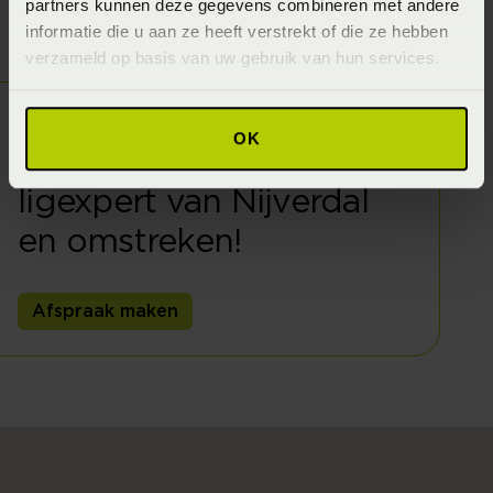
partners kunnen deze gegevens combineren met andere
informatie die u aan ze heeft verstrekt of die ze hebben
verzameld op basis van uw gebruik van hun services.
Welkom bij
Beddenspecialist
OK
Konijnenbelt. De
ligexpert van Nijverdal
en omstreken!
Afspraak maken