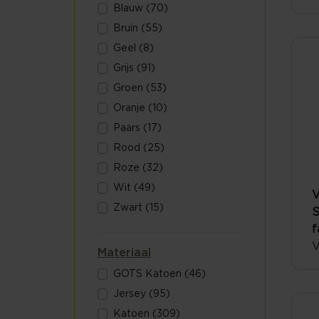
Blauw (70)
Bruin (55)
Geel (8)
Grijs (91)
Groen (53)
Oranje (10)
Paars (17)
Rood (25)
Roze (32)
Wit (49)
V
Zwart (15)
S
f
V
Materiaal
GOTS Katoen (46)
Jersey (95)
Katoen (309)