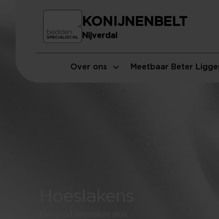
KONIJNENBELT
Nijverdal
Over ons
Meetbaar Beter Ligge
Hoeslakens
Een goed hoeslaken sluit