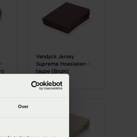
Vandyck Jersey
-
Supreme Hoeslaken -
n)
taupe (Bruin)
Vanaf
€ 59,95
Over