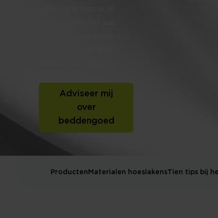
strak om je matras en
voelt comfortabel aan.
Ontdek verschillende
maten, materialen en
kleuren voor matrassen,
toppers en splittoppers.
Adviseer mij
over
beddengoed
Producten
Materialen hoeslakens
Tien tips bij 