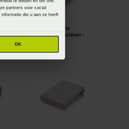
 media te bieden en om ons
ze partners voor social
nformatie die u aan ze heeft
Vandyck Jersey
-
Supreme Hoeslaken -
linen (Beige)
OK
Vanaf
€ 59,95