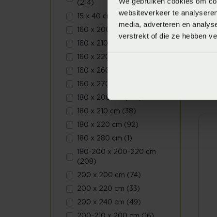
We gebruiken cookies om cont
(214)
websiteverkeer te analyseren
15 x 40 cm (22)
media, adverteren en analys
160 x 200 cm (108)
verstrekt of die ze hebben v
160 x 210 cm (3)
V
160 x 220 cm (84)
S
b
160 x 260 cm (26)
V
160 x 270 cm (27)
180 x 200 cm (106)
180 x 210 cm (38)
180 x 220 cm (92)
180 x 280 cm (1)
180-200 x 200-220 cm
(208)
200 x 200 cm (74)
200 x 220 cm (33)
200 x 240 cm (49)
200-210 x 200 cm (16)