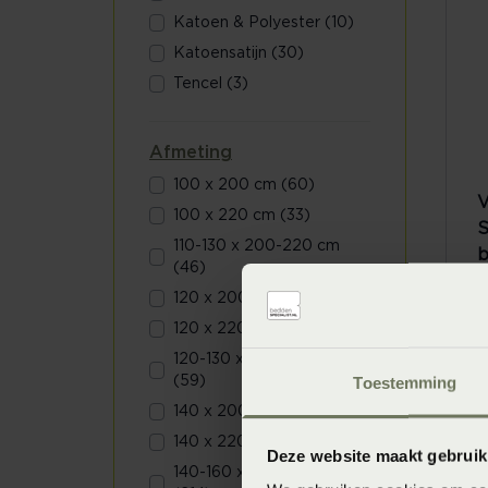
Katoen & Polyester (10)
Katoensatijn (30)
Tencel (3)
Afmeting
100 x 200 cm (60)
V
100 x 220 cm (33)
S
110-130 x 200-220 cm
b
(46)
V
120 x 200 cm (34)
120 x 220 cm (33)
120-130 x 200-220 cm
Toestemming
(59)
140 x 200 cm (102)
140 x 220 cm (58)
Deze website maakt gebruik
140-160 x 200-220 cm