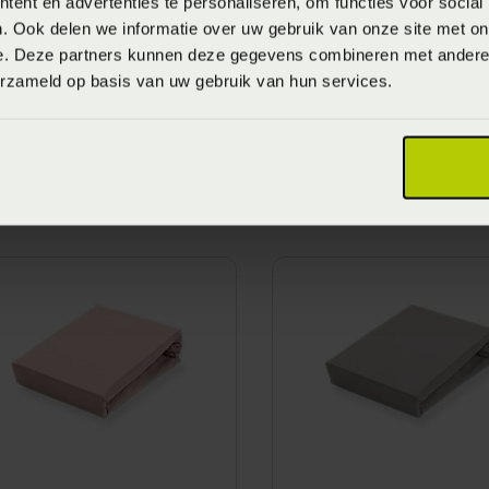
ent en advertenties te personaliseren, om functies voor social
. Ook delen we informatie over uw gebruik van onze site met on
e. Deze partners kunnen deze gegevens combineren met andere i
erzameld op basis van uw gebruik van hun services.
andyck Jersey
Vandyck Jersey
upreme Hoeslaken -
Supreme Hoeslaken 
lue (Blauw)
sand (Bruin)
anaf
€ 59,95
Vanaf
€ 59,95