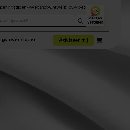
peningstijden
Webshop
Ontwerp jouw bed
9,5
klanten
vertellen
ogs over slapen
Adviseer mij
Winkelwagen