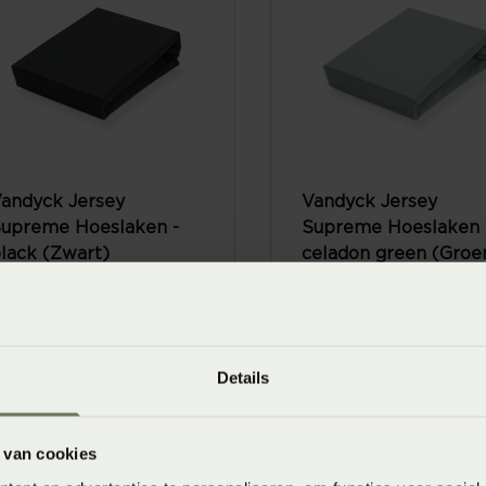
andyck Jersey
Vandyck Jersey
upreme Hoeslaken -
Supreme Hoeslaken 
lack (Zwart)
celadon green (Groe
anaf
€ 59,95
Vanaf
€ 59,95
Details
 van cookies