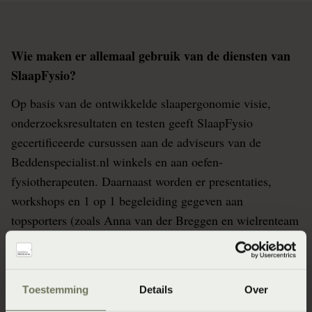
Wie maken er allemaal gebruik van de diensten van
SlaapFysio?
Op basis van de ontwikkelde slaapergonomie visie,
onderzoeksresultaten en testen geeft SlaapFysio
gecertificeerde cursussen aan de adviseurs van de
Beddenspecialist.nl winkels en aan oefen-
fysiotherapeuten. Daarnaast worden er presentaties,
workshops en 1 op 1 begeleiding gegeven aan
topsporters (zoals Anna van der Breggen en wielrenteam
SD Workx, topjudoka Roy Meyer en de voetballers van
sc Heerenveen), mensen uit het bedrijfsleven en
patiënten van fysiotherapiepraktijken. Ook kunnen
Toestemming
Details
Over
mensen een SlaapSelfie sturen aan SlaapFysio en aan de