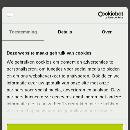
Retour nog niet terugbetaald?
Toestemming
Details
Over
Kan ik ruilen?
Deze website maakt gebruik van cookies
We gebruiken cookies om content en advertenties te
personaliseren, om functies voor social media te bieden
en om ons websiteverkeer te analyseren. Ook delen we
Garanties
informatie over uw gebruik van onze site met onze
partners voor social media, adverteren en analyse. Deze
partners kunnen deze gegevens combineren met andere
informatie die u aan ze heeft verstrekt of die ze hebben
Hoe lang heb ik garantie?
verzameld op basis van uw gebruik van hun services.
Hoe maak ik aanspraak op de