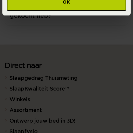
OK
garantie als ik iets in de webshop
gekocht heb?
Direct naar
Slaapgedrag Thuismeting
SlaapKwaliteit Score™
Winkels
Assortiment
Ontwerp jouw bed in 3D!
Slaapfysio