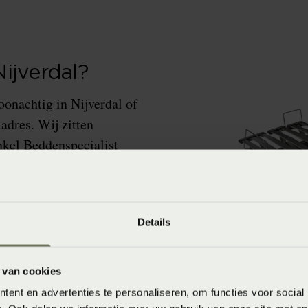
ijverdal?
onachtig in Nijverdal of
adres. Wij zitten
nkel Beddenspecialist
 design lattenbodems van
Details
 van cookies
ent en advertenties te personaliseren, om functies voor social