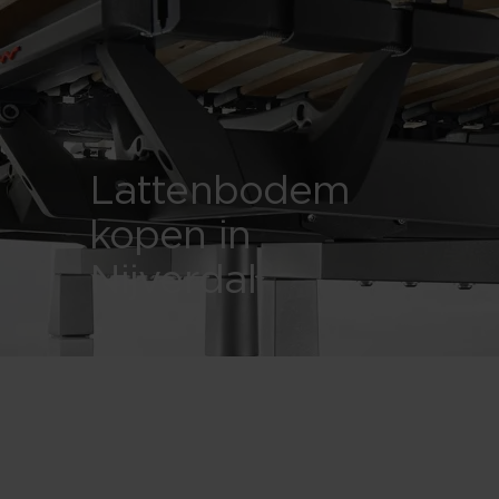
Lattenbodem
kopen in
Nijverdal