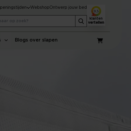
peningstijden
Webshop
Ontwerp jouw bed
9,5
klanten
vertellen
s
Blogs over slapen
Winkelwagen