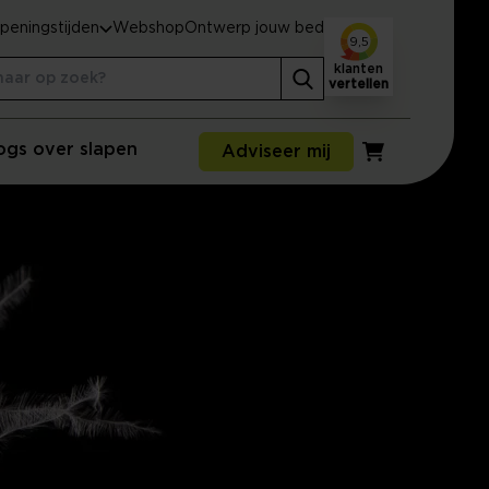
peningstijden
Webshop
Ontwerp jouw bed
9,5
klanten
vertellen
ogs over slapen
Adviseer mij
Winkelwagen