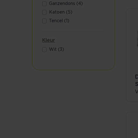
Ganzendons (4)
Katoen (5)
Tencel (1)
Kleur
Wit (3)
S
V