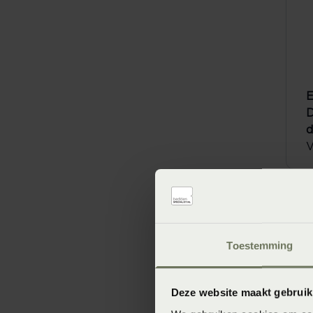
E
D
V
Toestemming
Deze website maakt gebruik
D
V