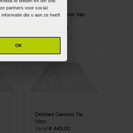
 media te bieden en om ons
ze partners voor social
nformatie die u aan ze heeft
Dekbed Cassenz Van
Gogh
Vanaf
€ 195,00
OK
Dekbed Cassenz Da
Vinci
Vanaf
€ 445,00