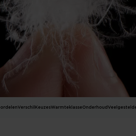
ordelen
Verschil
Keuzes
Warmteklasse
Onderhoud
Veelgesteld