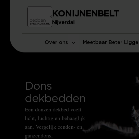
KONIJNENBELT
Nijverdal
Over ons
Meetbaar Beter Ligge
Dons
dekbedden
Een donzen dekbed voelt
licht, luchtig en behaaglijk
aan. Vergelijk eenden- en
ganzendons,