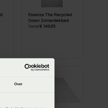
ed
Essenza The Recycled
Down Zomerdekbed
Vanaf
€ 149,95
Over