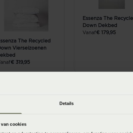
Essenza The Recycl
Down Dekbed
Vanaf
€ 179,95
ssenza The Recycled
own Vierseizoenen
dekbed
anaf
€ 319,95
Details
 van cookies
ekbed Cassenz Monet
anaf
€ 2.050,00