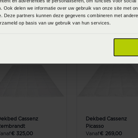
ent en advertenties te personaliseren, om functies voor social
. Ook delen we informatie over uw gebruik van onze site met on
e. Deze partners kunnen deze gegevens combineren met andere i
Dekbed Cassenz
erzameld op basis van uw gebruik van hun services.
Vermeer
Vanaf
€ 169,00
ekbed Cassenz
Dekbed Cassenz
Rembrandt
Picasso
anaf
€ 325,00
Vanaf
€ 269,00