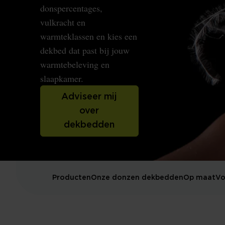
donspercentages,
vulkracht en
warmteklassen en kies een
dekbed dat past bij jouw
warmtebeleving en
slaapkamer.
Adviseer mij
over
dekbedden
Producten
Onze donzen dekbedden
Op maat
Vo