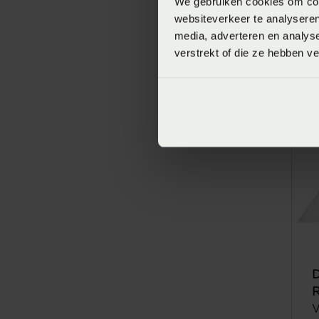
We gebruiken cookies om cont
websiteverkeer te analyseren
media, adverteren en analys
verstrekt of die ze hebben v
D
V