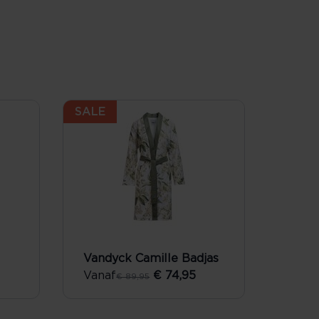
SALE
Vandyck Camille Badjas
Vanaf
€ 74,95
€ 89,95