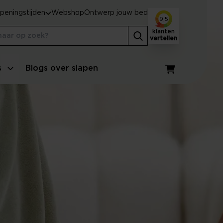
peningstijden
Webshop
Ontwerp jouw bed
9,5
klanten
vertellen
s
Blogs over slapen
Winkelwagen