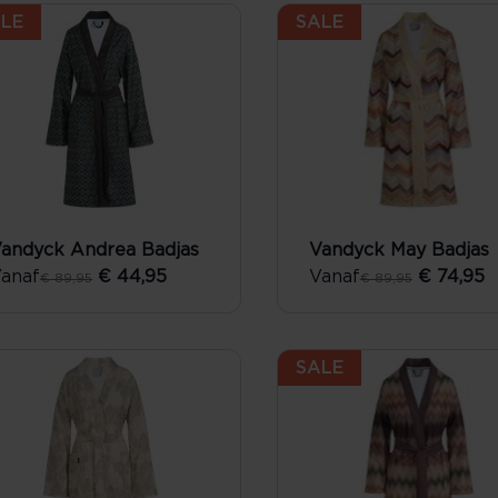
LE
SALE
andyck Andrea Badjas
Vandyck May Badjas
anaf
€ 44,95
Vanaf
€ 74,95
€ 89,95
€ 89,95
SALE