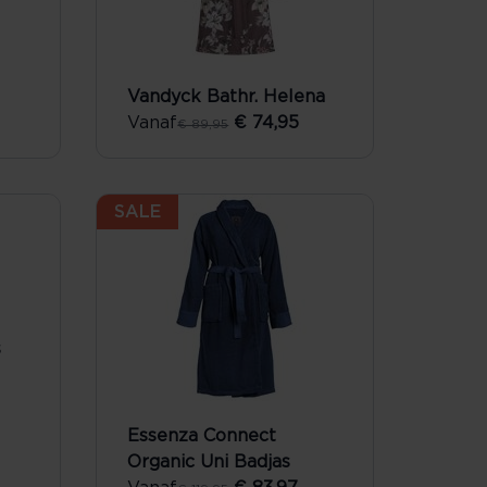
Vandyck Bathr. Helena
Vanaf
€ 74,95
€ 89,95
SALE
s
Essenza Connect
Organic Uni Badjas