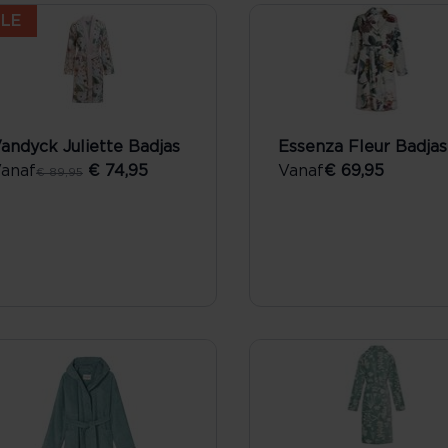
LE
andyck Juliette Badjas
Essenza Fleur Badjas
anaf
€ 74,95
Vanaf
€ 69,95
€ 89,95