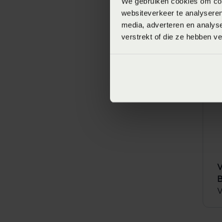
We gebruiken cookies om cont
websiteverkeer te analyseren
B
media, adverteren en analys
V
verstrekt of die ze hebben v
V
B
V