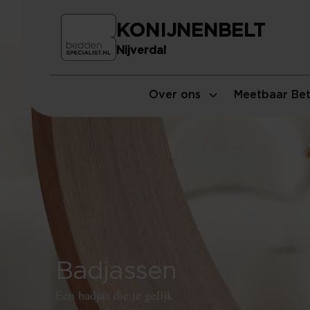
KONIJNENBELT
Nijverdal
Over ons
Meetbaar Bet
Badjassen
Een badjas die je gelijk