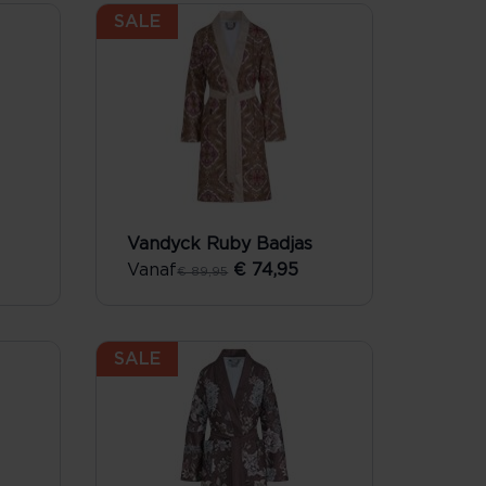
SALE
Vandyck Ruby Badjas
Vanaf
€ 74,95
€ 89,95
SALE