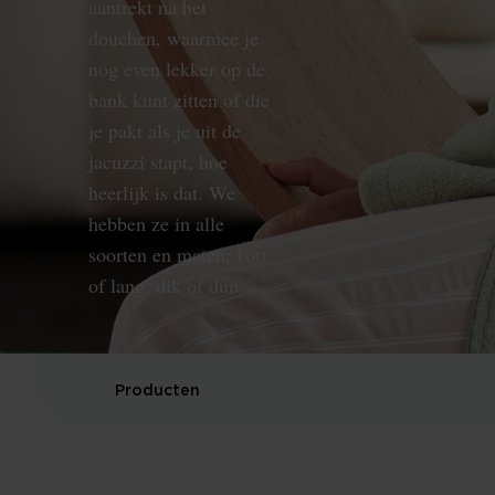
aantrekt na het
douchen, waarmee je
nog even lekker op de
bank kunt zitten of die
je pakt als je uit de
jacuzzi stapt, hoe
heerlijk is dat. We
hebben ze in alle
soorten en maten, kort
of lang, dik of dun.
Producten