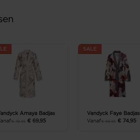
sen
LE
SALE
andyck Amaya Badjas
Vandyck Faye Badjas
anaf
€ 69,95
Vanaf
€ 74,95
€ 79,95
€ 89,95