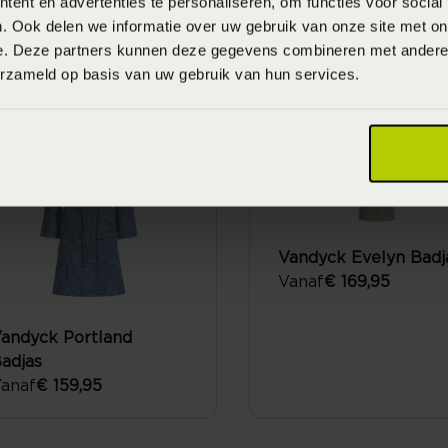
ent en advertenties te personaliseren, om functies voor social
ESSENZA Nama Uni
Marc O'Polo Essentia
. Ook delen we informatie over uw gebruik van onze site met on
adjas
Women Badjas
e. Deze partners kunnen deze gegevens combineren met andere i
anaf
€ 99,95
Vanaf
€ 99,95
erzameld op basis van uw gebruik van hun services.
Vandyck Evelyn Badj
Vanaf
€ 169,95
andyck Portland
adjas
anaf
€ 159,95