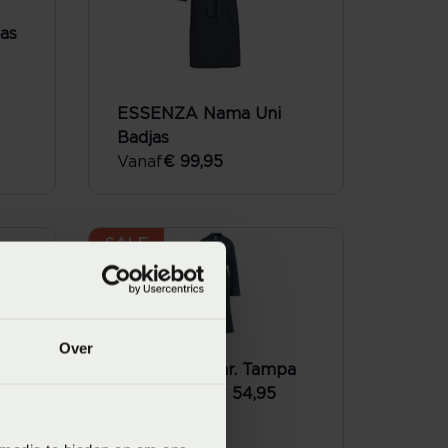
as
ESSENZA Nama Uni
Badjas
Vanaf
€ 99,95
SALE
Over
Vandyck Bathr. Tampa
Vanaf
€ 54,95
€ 99,95