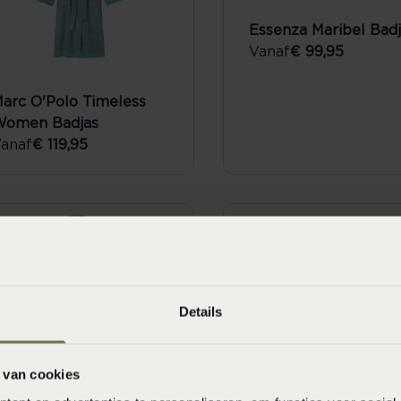
Essenza Maribel Badj
Vanaf
€ 99,95
arc O'Polo Timeless
omen Badjas
anaf
€ 119,95
Details
 van cookies