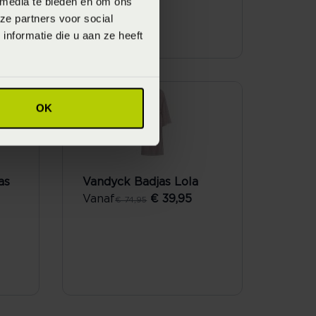
 media te bieden en om ons
l
ze partners voor social
nformatie die u aan ze heeft
SALE
OK
as
Vandyck Badjas Lola
Vanaf
€ 39,95
€ 74,95