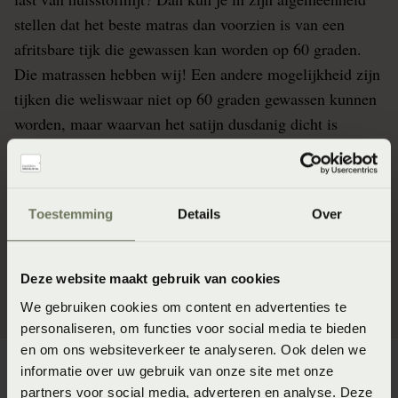
stellen dat het beste matras dan voorzien is van een
afritsbare tijk die gewassen kan worden op 60 graden.
Die matrassen hebben wij! Een andere mogelijkheid zijn
tijken die weliswaar niet op 60 graden gewassen kunnen
worden, maar waarvan het satijn dusdanig dicht is
geweven dat huisstofmijt geen kans krijgt om zich te
settelen.
Zo zijn er nog veel meer allergieën die van invloed
Toestemming
Details
Over
kunnen zijn op de keuze bij het voor jou beste matras.
Wij adviseren je hier graag over bij ons in de winkel.
Deze website maakt gebruik van cookies
We gebruiken cookies om content en advertenties te
personaliseren, om functies voor social media te bieden
en om ons websiteverkeer te analyseren. Ook delen we
informatie over uw gebruik van onze site met onze
partners voor social media, adverteren en analyse. Deze