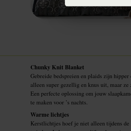
Chunky Knit Blanket
Gebreide bedspreien en plaids zijn hipper d
alleen super gezellig en knus uit, maar ze
Een perfecte oplossing om jouw slaapkam
te maken voor ’s nachts.
Warme lichtjes
Kerstlichtjes hoef je niet alleen tijdens de