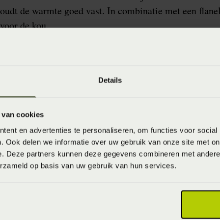
houdt de warmte goed vast. In combinatie met een flane
voor de kou.
Details
 van cookies
Een snufje warmt
ent en advertenties te personaliseren, om functies voor social
Een elektrische deken
. Ook delen we informatie over uw gebruik van onze site met on
Ben jij een extreme kouk
e. Deze partners kunnen deze gegevens combineren met andere i
erzameld op basis van uw gebruik van hun services.
goede oplossing. Een kwar
deken aan zodat je in een
Warme kleuren en stoff