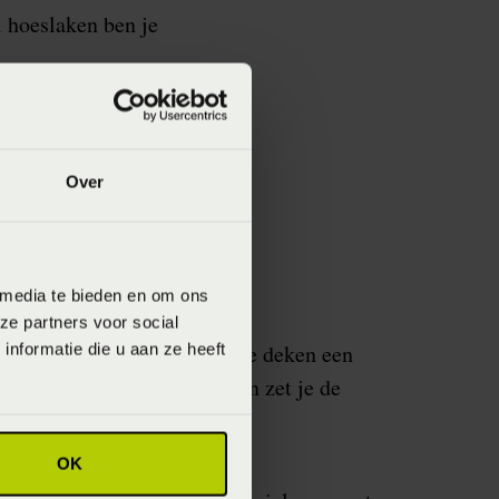
l hoeslaken ben je
Over
e toevoegen
 media te bieden en om ons
ze partners voor social
leum? Dan is een elektrische deken een
nformatie die u aan ze heeft
tiertje voor het slapen gaan zet je de
 heerlijk warm bedje stapt.
en
OK