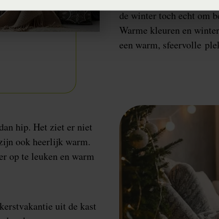
In plaats van de vrolijke
de winter toch echt om b
Warme kleuren en winter
een warm, sfeervolle ple
an hip. Het ziet er niet
 zijn ook heerlijk warm.
er op te leuken en warm
 kerstvakantie uit de kast