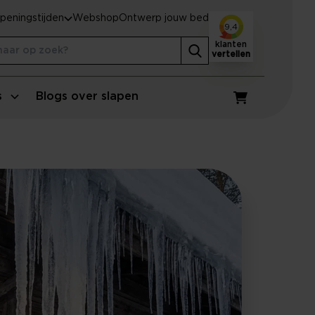
peningstijden
Webshop
Ontwerp jouw bed
9,4
klanten
vertellen
s
Blogs over slapen
Winkelwagen