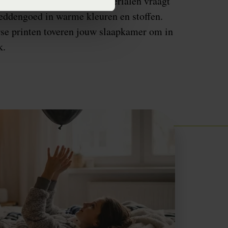
 zomerse prints in koele materialen vraagt
eddengoed in warme kleuren en stoffen.
se printen toveren jouw slaapkamer om in
k.