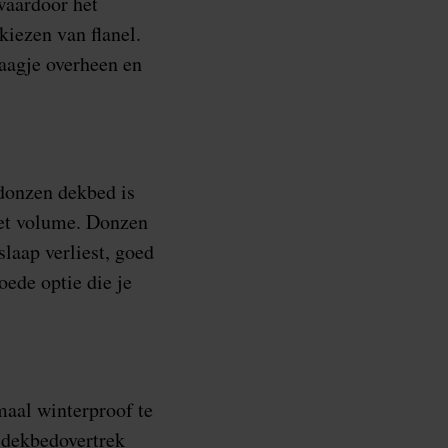
waardoor het
iezen van flanel.
laagje overheen en
 donzen dekbed is
met volume. Donzen
slaap verliest, goed
oede optie die je
maal winterproof te
t dekbedovertrek