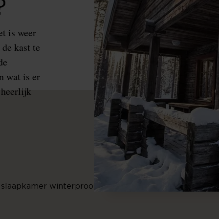
?
et is weer
de kast te
de
 wat is er
heerlijk
 slaapkamer winterproof?