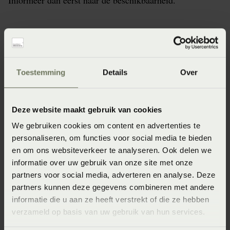
Informeer dan eerst naar de beschikbaarheid.
Specificaties
Toestemming
Details
Over
Artikelnummer
8715944851022
Deze website maakt gebruik van cookies
Afmeting
We gebruiken cookies om content en advertenties te
personaliseren, om functies voor social media te bieden
50x50 (50 x 50 cm)
en om ons websiteverkeer te analyseren. Ook delen we
Seizoen
informatie over uw gebruik van onze site met onze
partners voor social media, adverteren en analyse. Deze
Never out of stock (Vaste collectie)
partners kunnen deze gegevens combineren met andere
Wasinstructie
informatie die u aan ze heeft verstrekt of die ze hebben
verzameld op basis van uw gebruik van hun services.
Maximaal 40 graden (Wassen op maximaal 40 graden)