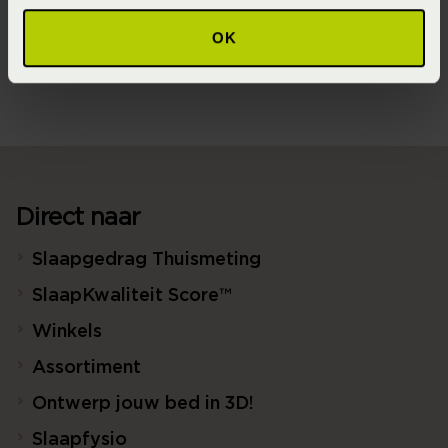
Materiaal
OK
80% biologisch katoen, 20% linnen (Katoen)
Direct naar
Slaapgedrag Thuismeting
SlaapKwaliteit Score™
Winkels
Assortiment
Ontwerp jouw bed in 3D!
Slaapfysio