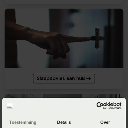
Slaapadvies aan huis
Toestemming
Details
Over