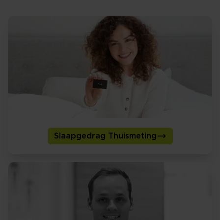
Slaapgedrag Thuismeting