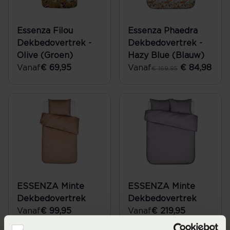
Essenza Filou
Essenza Phaedra
Dekbedovertrek -
Dekbedovertrek -
Olive (Groen)
Hazy Blue (Blauw)
Vanaf
€ 69,95
Vanaf
€ 84,98
€ 169,95
ESSENZA Minte
ESSENZA Minte
Dekbedovertrek
Dekbedovertrek
Vanaf
€ 99,95
Vanaf
€ 219,95