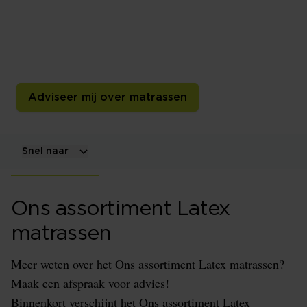
Een latexmatras heeft een kern van natuurlatex,
synthetische latex of een combinatie daarvan. De
samenstelling, dichtheid, perforaties en zone-indeling
bepalen samen het liggevoel en slaapklimaat.
Adviseer mij over matrassen
Snel naar
Ons assortiment Latex
matrassen
Meer weten over het Ons assortiment Latex matrassen?
Maak een afspraak voor advies!
Binnenkort verschijnt het Ons assortiment Latex