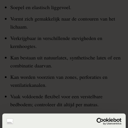
Soepel en elastisch liggevoel.
Vormt zich gemakkelijk naar de contouren van het
lichaam.
Verkrijgbaar in verschillende stevigheden en
kernhoogtes.
Kan bestaan uit natuurlatex, synthetische latex of een
combinatie daarvan.
Kan worden voorzien van zones, perforaties en
ventilatiekanalen.
Vaak voldoende flexibel voor een verstelbare
bedbodem; controleer dit altijd per matras.
Latexmatrassen zijn doorgaans relatief zwaar.