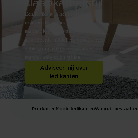
slaapkamerstijl
Een ledikant is het bedframe
rondom de bedbodem en het
matras. Kies uit houten en
gestoffeerde modellen, bedden met
opbergruimte en verschillende
maten, hoogtes en stijlen.
Adviseer mij over
ledikanten
Producten
Mooie ledikanten
Waaruit bestaat ee