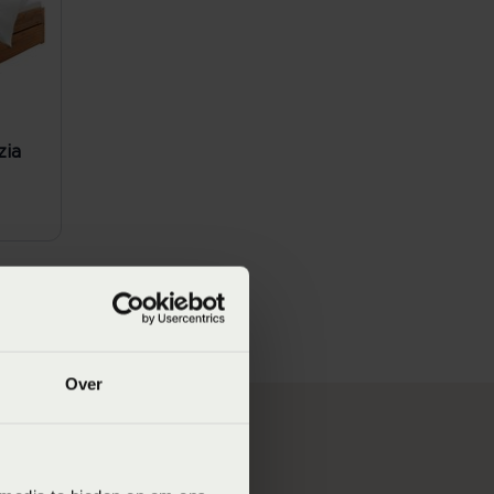
zia
Over