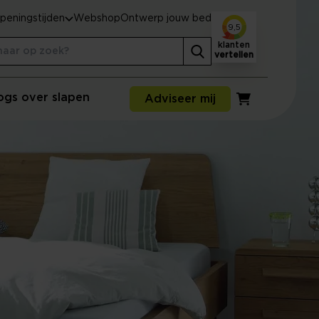
peningstijden
Webshop
Ontwerp jouw bed
9,5
klanten
vertellen
ogs over slapen
Adviseer mij
Winkelwagen