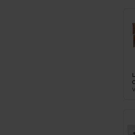
L
C
V