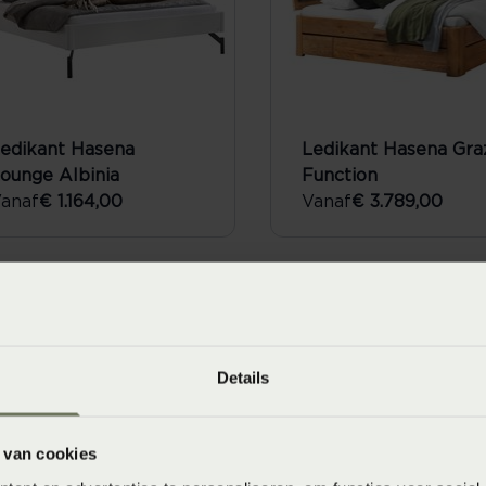
edikant Hasena
Ledikant Hasena Gra
ounge Albinia
Function
anaf
€ 1.164,00
Vanaf
€ 3.789,00
Details
 van cookies