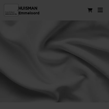
HUISMAN
Winkelwag
Emmeloord
Kussenslopen