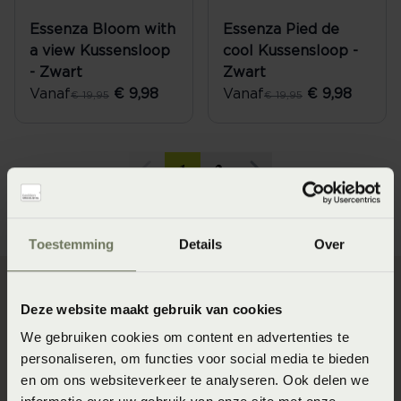
Essenza Bloom with
Essenza Pied de
a view Kussensloop
cool Kussensloop -
- Zwart
Zwart
Vanaf
€ 9,98
Vanaf
€ 9,98
€ 19,95
€ 19,95
1
2
Toestemming
Details
Over
Deze website maakt gebruik van cookies
We gebruiken cookies om content en advertenties te
personaliseren, om functies voor social media te bieden
Kussenslopen in
en om ons websiteverkeer te analyseren. Ook delen we
verschillende maten