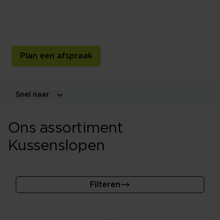
Een sloop (hoes) om je kussen beschermt deze tegen
transpiratievocht en is tevens decoratief omdat het
bijpassend bij je dekbedovertrek is.
Plan een afspraak
Snel naar
Ons assortiment
Kussenslopen
Filteren