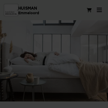
HUISMAN
Winkelwag
Emmeloord
Matras kopen in Urk