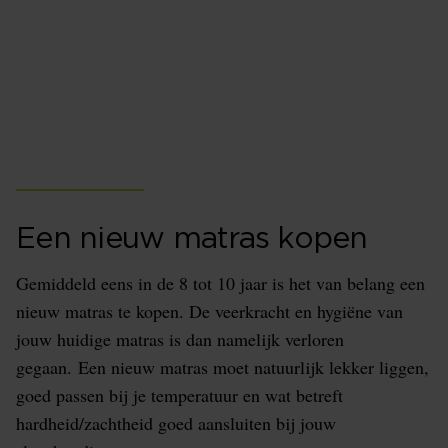
Bij Beddenspecialist Huisman Emmeloord vind je een
groot assortiment aan hoge kwaliteit matrassen. Voor
een goede nachtrust is een matras super belangrijk,
maar hoe weet je of een matras voor jou een goed
exemplaar is?
Een nieuw matras kopen
Gemiddeld eens in de 8 tot 10 jaar is het van belang een
nieuw matras te kopen. De veerkracht en hygiëne van
jouw huidige matras is dan namelijk verloren
gegaan. Een nieuw matras moet natuurlijk lekker liggen,
goed passen bij je temperatuur en wat betreft
hardheid/zachtheid goed aansluiten bij jouw