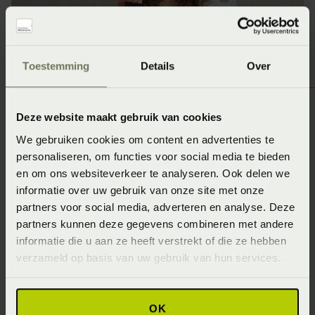
Toestemming
Details
Over
Deze website maakt gebruik van cookies
SlaapID sensor
We gebruiken cookies om content en advertenties te
personaliseren, om functies voor social media te bieden
De SlaapID-sensor is een klein apparaatje die aan een
en om ons websiteverkeer te analyseren. Ook delen we
elastische band zit welke drie nachtjes met jou mee
informatie over uw gebruik van onze site met onze
partners voor social media, adverteren en analyse. Deze
slaapt. Na deze nachten heeft de sensor de volgende
partners kunnen deze gegevens combineren met andere
informatie opgeslagen: slaaphouding, slaapbeweging,
informatie die u aan ze heeft verstrekt of die ze hebben
slaapklimaat en slaapritme. Op deze manier brengt
verzameld op basis van uw gebruik van hun services.
SlaapID sensor verrassende resultaten in kaart.
Woonachtig in Urk of omgeving dan ben je bij ons aan
het juiste adres. Wij zitten Op nog geen 20 minuten
OK