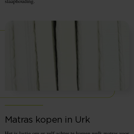
slaaphouding.
Matras kopen in Urk
Het is lastig om er zelf achter te komen welk matras voor