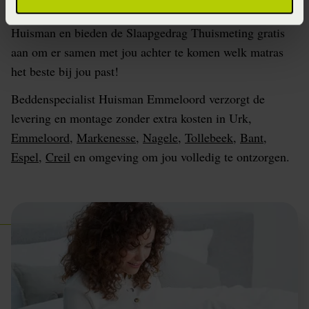
rijden van Urk met onze winkel Beddenspecialist
Huisman en bieden de Slaapgedrag Thuismeting gratis
aan om er samen met jou achter te komen welk matras
het beste bij jou past!
Beddenspecialist Huisman Emmeloord verzorgt de
levering en montage zonder extra kosten in Urk,
Emmeloord
,
Markenesse
,
Nagele
,
Tollebeek
,
Bant
,
Espel
,
Creil
en omgeving om jou volledig te ontzorgen.