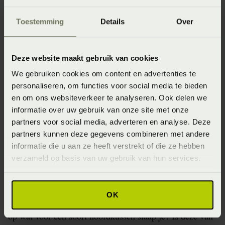
Toestemming
Details
Over
Tip 4 – Verander van dekbed
of kussen
Deze website maakt gebruik van cookies
Je kunt flink nachtzweten of transpireren wanneer je
We gebruiken cookies om content en advertenties te
onder te veel dekens slaapt. Dit wordt meestal niet
personaliseren, om functies voor social media te bieden
bestempeld als nachtzweten. Je kan vrij gemakkelijk van
en om ons websiteverkeer te analyseren. Ook delen we
het nachtzweten af komen door onder het juiste
informatie over uw gebruik van onze site met onze
beddengoed te slapen.
partners voor social media, adverteren en analyse. Deze
partners kunnen deze gegevens combineren met andere
informatie die u aan ze heeft verstrekt of die ze hebben
Het beste dekbed en hoofdkussen
verzameld op basis van uw gebruik van hun services.
bij nachtzweten
Kies ’s zomers voor een luchtig dekbed, een
OK
speciaal zomerdekbed is hiervoor een gepaste optie. En
op wat voor een soort hoofdkussen slaap je? Is deze van