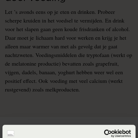
Let ’s avonds eens op je eten en drinken. Probeer
scherpe kruiden in het voedsel te vermijden. En drink
voor het slapen gaan geen koude frisdranken of alcohol.
Daar moet je lichaam hard voor werken en krijg je het
alleen maar warmer van met als gevolg dat je gaat
nachtzweten. Voedingsmiddelen die tryptofaan (werkt op
de melatonine productie) bevatten zoals grapefruit,
vijgen, dadels, banaan, yoghurt hebben weer wel een
positief effect. Ook voeding met veel calcium (werkt
rustgevend) zoals melkproducten.